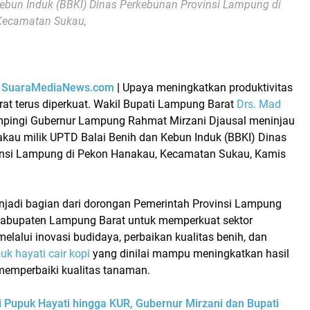
Kebun Induk (BBKI) Dinas Perkebunan Provinsi Lampung di
Kecamatan Sukau,
–
SuaraMediaNews.com
|
Upaya meningkatkan
produktivitas
rat
terus diperkuat. Wakil Bupati Lampung Barat
Drs. Mad
ingi Gubernur Lampung
Rahmat Mirzani Djausal
meninjau
akau
milik UPTD Balai Benih dan Kebun Induk (BBKI) Dinas
insi Lampung di Pekon Hanakau, Kecamatan Sukau, Kamis
njadi bagian dari dorongan Pemerintah Provinsi Lampung
Kabupaten Lampung Barat untuk memperkuat sektor
elalui inovasi budidaya, perbaikan kualitas benih, dan
uk hayati cair kopi
yang dinilai mampu meningkatkan hasil
memperbaiki kualitas tanaman.
i Pupuk Hayati hingga KUR, Gubernur Mirzani dan Bupati