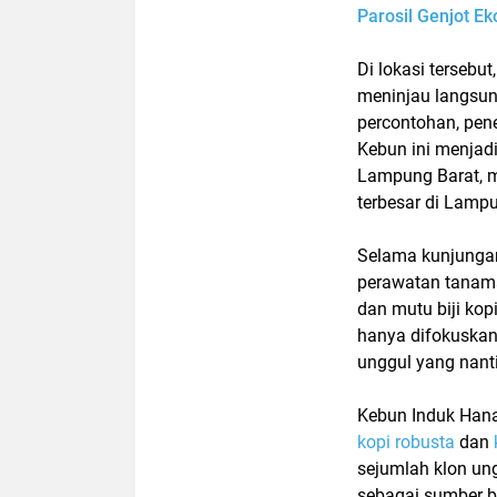
Parosil Genjot E
Di lokasi terseb
meninjau langsun
percontohan, pene
Kebun ini menjad
Lampung Barat
, 
terbesar di Lamp
Selama kunjungan
perawatan tanama
dan mutu biji kopi
hanya difokuskan 
unggul yang nant
Kebun Induk Han
kopi robusta
dan
sejumlah klon ung
sebagai sumber be