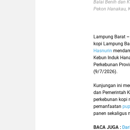
Balai Benih dan 
Pekon Hanakau, 
Lampung Barat
kopi Lampung Ba
Hasnurin
mendamp
Kebun Induk Han
Perkebunan Prov
(9/7/2026).
Kunjungan ini me
dan Pemerintah 
perkebunan kopi m
pemanfaatan
pup
panen sekaligus 
BACA JUGA :
Dar