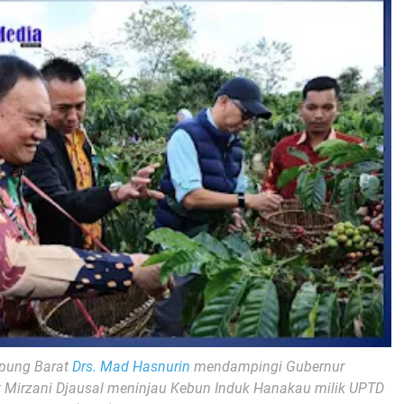
mpung Barat
Drs. Mad Hasnurin
mendampingi Gubernur
Mirzani Djausal
meninjau
Kebun Induk Hanakau
milik UPTD