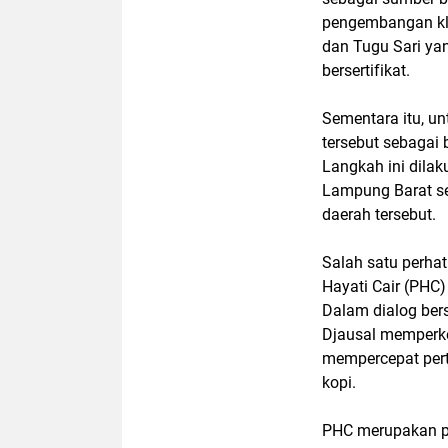
pengembangan klo
dan Tugu Sari
yan
bersertifikat.
Sementara itu, un
tersebut sebagai 
Langkah ini dila
Lampung Barat se
daerah tersebut.
Salah satu perha
Hayati Cair (PHC)
Dalam dialog ber
Djausal
memperken
mempercepat per
kopi.
PHC merupakan pu