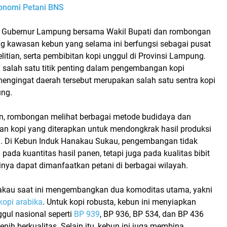
konomi Petani BNS
ut, Gubernur Lampung bersama Wakil Bupati dan rombongan
g kawasan kebun yang selama ini berfungsi sebagai pusat
litian, serta pembibitan kopi unggul di Provinsi Lampung.
i salah satu titik penting dalam pengembangan
kopi
mengingat daerah tersebut merupakan salah satu sentra kopi
ung.
, rombongan melihat berbagai metode budidaya dan
n kopi yang diterapkan untuk mendongkrak hasil produksi
. Di
Kebun Induk Hanakau Sukau
, pengembangan tidak
pada kuantitas hasil panen, tetapi juga pada kualitas bibit
inya dapat dimanfaatkan petani di berbagai wilayah.
akau saat ini mengembangkan dua komoditas utama, yakni
kopi arabika
. Untuk kopi robusta, kebun ini menyiapkan
gul nasional seperti
BP 939
, BP 936, BP 534, dan BP 436
nih berkualitas. Selain itu, kebun ini juga membina