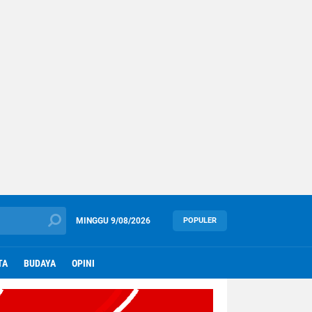
MINGGU
9/08/2026
POPULER
TA
BUDAYA
OPINI