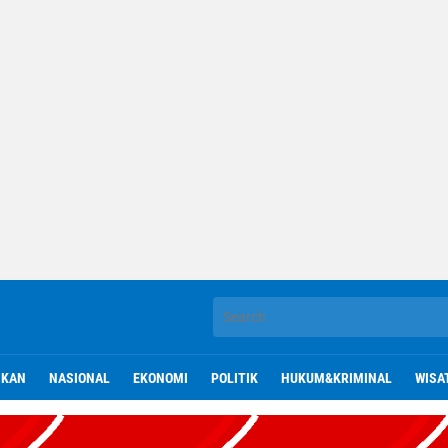
IKAN
NASIONAL
EKONOMI
POLITIK
HUKUM&KRIMINAL
WISA