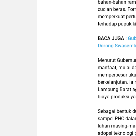
bahan-bahan ramah
cucian beras. Fo
memperkuat pert
terhadap pupuk k
BACA JUGA :
Gub
Dorong Swasemb
Menurut Gubernu
manfaat, mulai d
memperbesar ukur
berkelanjutan. Ia 
Lampung Barat ag
biaya produksi yan
Sebagai bentuk 
sampel PHC dalam
lahan masing-mas
adopsi teknologi