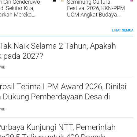
ri-Ciri Genderuwo
Seminung Cultural
di Sekitar Kita,
Festival 2026, KKN-PPM
arkah Mereka
UGM Angkat Budaya
ang Mengawasimu?
dan Potensi Lokal
 Tanda-Tanda yang
Lumbok Seminung
LIHAT SEMUA
ng Diabaikan
 Tak Naik Selama 2 Tahun, Apakah
k pada 2027?
WIB
rosil Terima LPM Award 2026, Dinilai
n Dukung Pemberdayaan Desa di
Barat
WIB
urbaya Kunjungi NTT, Pemerintah