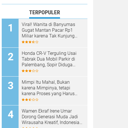
TERPOPULER
Viral! Wanita di Banyumas
Gugat Mantan Pacar Rp1
Maknai HUT RI Ke-81, Kas
Miliar karena Tak Kunjung
Dinikahi Setelah 9 Tahun
Sumsel Tegaskan Komitm
Berpacaran
Honda CR-V Terguling Usai
Ketertiban Dan Persatuan
SUMSEL
07/08/2026
Tabrak Dua Mobil Parkir di
Palembang, Sopir Diduga
Mabuk
Mimpi Itu Mahal, Bukan
karena Mimpinya, tetapi
karena Proses yang Harus
Dilalui
Wamen Ekraf Irene Umar
Dorong Generasi Muda Jadi
Wirausaha Kreatif, Indonesia