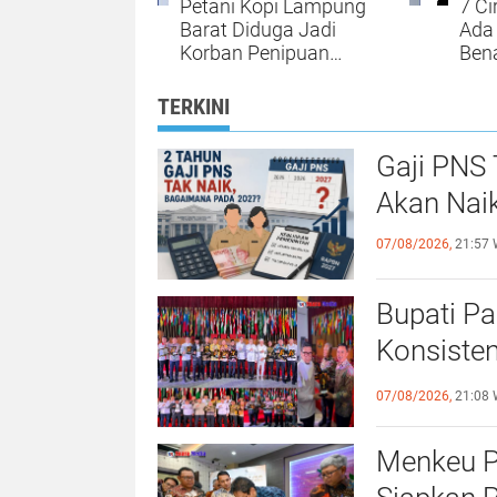
Petani Kopi Lampung
7 Ci
Barat Diduga Jadi
Ada 
Korban Penipuan
Ben
Transaksi Kopi Rp1,4
Sed
Miliar, Kasus Dilaporkan
Ini
TERKINI
ke Polda Lampung
Seri
Gaji PNS
Akan Nai
07/08/2026,
21:57 
Bupati Pa
Konsiste
Lampung 
07/08/2026,
21:08 
Menkeu P