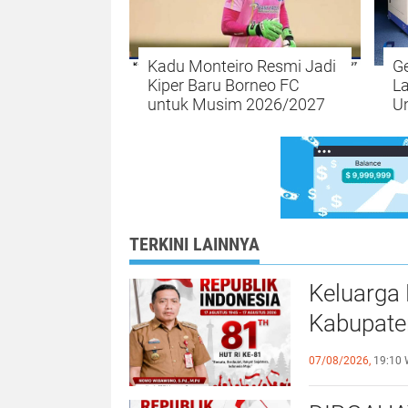
Kadu Monteiro Resmi Jadi
Ge
Kiper Baru Borneo FC
La
untuk Musim 2026/2027
Un
Ef
Op
TERKINI LAINNYA
Keluarga 
Kabupate
REPUBLIK
07/08/2026,
19:10 