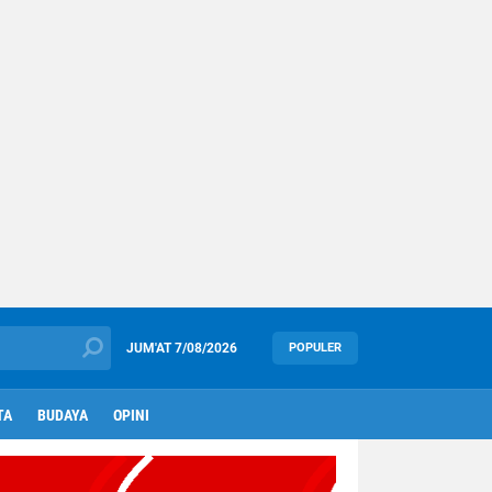
JUM'AT
7/08/2026
POPULER
TA
BUDAYA
OPINI