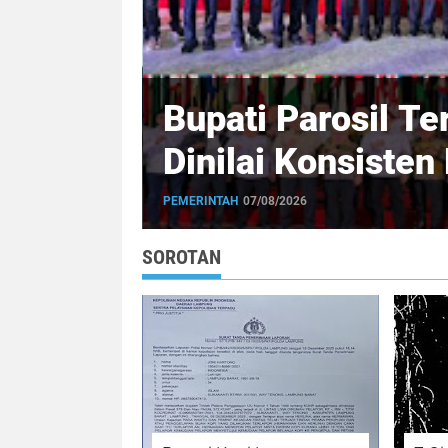
2026,
Menkeu Purbaya 
ayaan
Pemerintah Siapk
490 Daerah
PURBAYA SADEWA
07/08/2026
SOROTAN