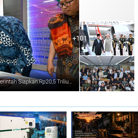
+101
Menkeu Purbaya Kunjungi NTT, Pemerintah Siapkan Rp20,5 Triliun untuk 490 Daerah