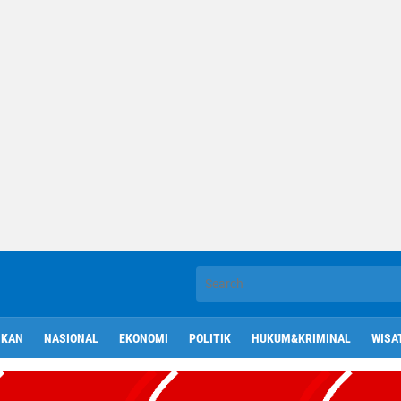
IKAN
NASIONAL
EKONOMI
POLITIK
HUKUM&KRIMINAL
WISA