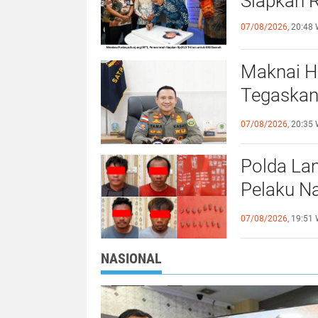
Siapkan R
07/08/2026,
20:48 
Maknai H
Tegaskan
Persatua
07/08/2026,
20:35 
Polda La
Pelaku N
Ekstasi Di
07/08/2026,
19:51 
NASIONAL