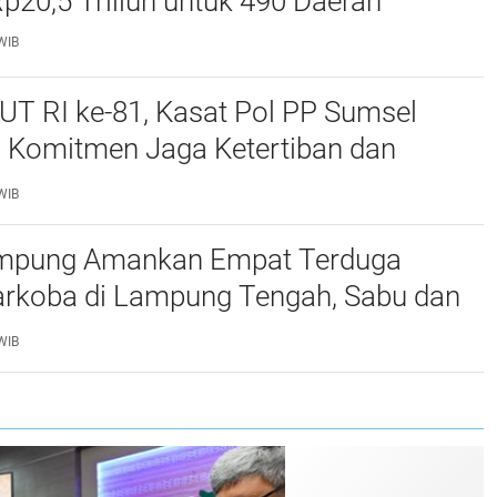
p20,5 Triliun untuk 490 Daerah
WIB
UT RI ke-81, Kasat Pol PP Sumsel
 Komitmen Jaga Ketertiban dan
n
WIB
mpung Amankan Empat Terduga
arkoba di Lampung Tengah, Sabu dan
sita
WIB