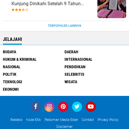
Kunjung Dinikahi Setelah 9 Tahun
Berpacaran
TERPOPULER LAINNYA
JELAJAHI
BUDAYA
DAERAH
HUKUM & KRIMINAL
INTERNASIONAL
NASIONAL
PENDIDIKAN
POLITIK
SELEBRITIS
TEKNOLOGI
WISATA
EKONOMI
Redaksi
Kode Etik
Pedoman Media Siber
Contact
Privacy Policy
Disclaimer