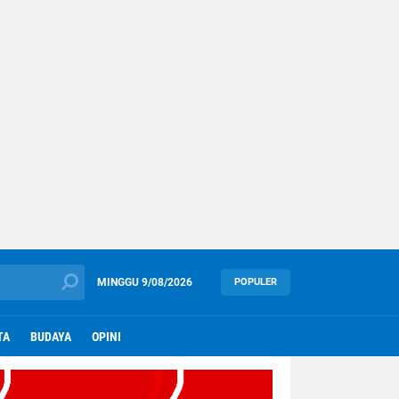
MINGGU
9/08/2026
POPULER
TA
BUDAYA
OPINI