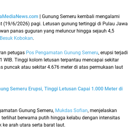
raMediaNews.com
|
Gunung Semeru kembali mengalami
t (19/6/2026) pagi. Letusan gunung tertinggi di Pulau Jawa
i awan panas guguran yang meluncur hingga sejauh 4,5
Besuk Kobokan
.
ran petugas
Pos Pengamatan Gunung Semeru
, erupsi terjadi
21 WIB. Tinggi kolom letusan terpantau mencapai sekitar
as puncak atau sekitar 4.676 meter di atas permukaan laut
ung Semeru Erupsi, Tinggi Letusan Capai 1.000 Meter di
gamatan Gunung Semeru,
Mukdas Sofian
, menjelaskan
erlihat berwarna putih hingga kelabu dengan intensitas
 ke arah utara serta barat laut.