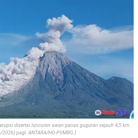
erupsi disertai luncuran awan panas guguran sejauh 4,5 km
6/2026) pagi. ANTARA/HO-PVMBG ]