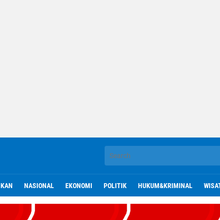
IKAN
NASIONAL
EKONOMI
POLITIK
HUKUM&KRIMINAL
WISA