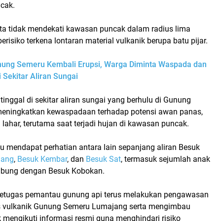
ncak.
ta tidak mendekati kawasan puncak dalam radius lima
erisiko terkena lontaran material vulkanik berupa batu pijar.
ung Semeru Kembali Erupsi, Warga Diminta Waspada dan
i Sekitar Aliran Sungai
inggal di sekitar aliran sungai yang berhulu di Gunung
meningkatkan kewaspadaan terhadap potensi awan panas,
 lahar, terutama saat terjadi hujan di kawasan puncak.
u mendapat perhatian antara lain sepanjang aliran Besuk
Bang
,
Besuk Kembar
, dan
Besuk Sat
, termasuk sejumlah anak
ubung dengan Besuk Kobokan.
petugas pemantau gunung api terus melakukan pengawasan
s vulkanik
Gunung Semeru Lumajang
serta mengimbau
 mengikuti informasi resmi guna menghindari risiko