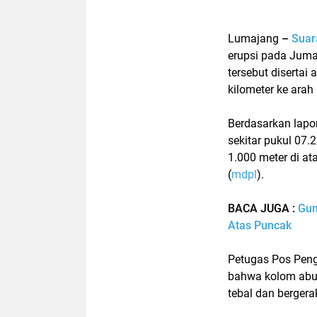
Lumajang
–
Sua
erupsi pada Juma
tersebut diserta
kilometer ke arah
Berdasarkan lapo
sekitar pukul 07.
1.000 meter di at
(
mdpl
).
BACA JUGA :
Gun
Atas Puncak
Petugas Pos Pen
bahwa kolom abu t
tebal dan bergerak