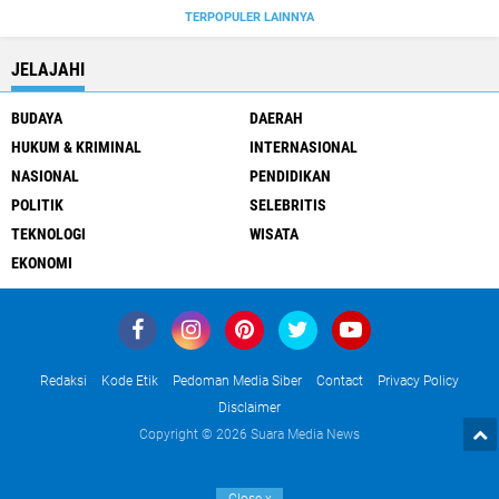
TERPOPULER LAINNYA
JELAJAHI
BUDAYA
DAERAH
HUKUM & KRIMINAL
INTERNASIONAL
NASIONAL
PENDIDIKAN
POLITIK
SELEBRITIS
TEKNOLOGI
WISATA
EKONOMI
Redaksi
Kode Etik
Pedoman Media Siber
Contact
Privacy Policy
Disclaimer
Copyright ©
2026 Suara Media News