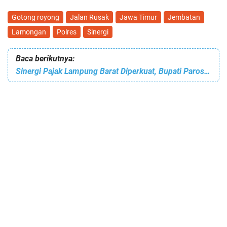
Gotong royong
Jalan Rusak
Jawa Timur
Jembatan
Lamongan
Polres
Sinergi
Baca berikutnya:
Sinergi Pajak Lampung Barat Diperkuat, Bupati Parosil Soroti Kendala Balik Nama Kendaraan