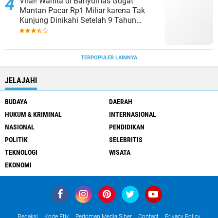
Viral! Wanita di Banyumas Gugat
Mantan Pacar Rp1 Miliar karena Tak
Kunjung Dinikahi Setelah 9 Tahun
Berpacaran
TERPOPULER LAINNYA
JELAJAHI
BUDAYA
DAERAH
HUKUM & KRIMINAL
INTERNASIONAL
NASIONAL
PENDIDIKAN
POLITIK
SELEBRITIS
TEKNOLOGI
WISATA
EKONOMI
Redaksi
Kode Etik
Pedoman Media Siber
Contact
Privacy Policy