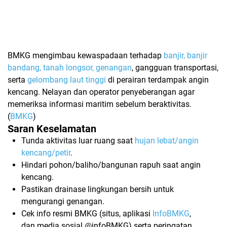
BMKG mengimbau kewaspadaan terhadap
banjir, banjir
bandang, tanah longsor, genangan
, gangguan transportasi,
serta
gelombang laut tinggi
di perairan terdampak angin
kencang. Nelayan dan operator penyeberangan agar
memeriksa informasi maritim sebelum beraktivitas.
(
BMKG
)
Saran Keselamatan
Tunda aktivitas luar ruang saat
hujan lebat/angin
kencang/petir
.
Hindari pohon/baliho/bangunan rapuh saat angin
kencang.
Pastikan
drainase lingkungan
bersih untuk
mengurangi genangan.
Cek info resmi BMKG (situs, aplikasi
InfoBMKG
,
dan media sosial
@infoBMKG
) serta peringatan