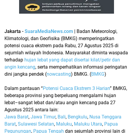
Jakarta -
SuaraMediaNews.com
| Badan Meteorologi,
Klimatologi, dan Geofisika (BMKG) memperingatkan
potensi
cuaca ekstrem
pada
Rabu, 27 Agustus 2025
di
sejumlah wilayah Indonesia. Masyarakat diminta waspada
terhadap
hujan lebat yang dapat disertai kilat/petir dan
angin kencang
, serta memperhatikan informasi peringatan
dini jangka pendek (
nowcasting
) BMKG. (
BMKG
)
Dalam pantauan “
Potensi Cuaca Ekstrem 3 Harian
” BMKG,
beberapa provinsi yang berpeluang mengalami hujan
lebat–sangat lebat
dan/atau
angin kencang
pada 27
Agustus 2025 antara lain:
Jawa Barat
,
Jawa Timur
,
Bali
,
Bengkulu
,
Nusa Tenggara
Barat
,
Sulawesi Selatan
,
Maluku
,
Maluku Utara
,
Papua
Pegunungan
,
Papua Tengah
dan sejumlah provinsi lain di