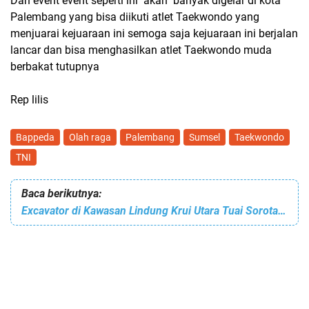
Dan event event seperti ini akan banyak digelar di kota
Palembang yang bisa diikuti atlet Taekwondo yang
menjuarai kejuaraan ini semoga saja kejuaraan ini berjalan
lancar dan bisa menghasilkan atlet Taekwondo muda
berbakat tutupnya
Rep lilis
Bappeda
Olah raga
Palembang
Sumsel
Taekwondo
TNI
Baca berikutnya:
Excavator di Kawasan Lindung Krui Utara Tuai Sorotan, Diduga Terkait Pejabat DPRD