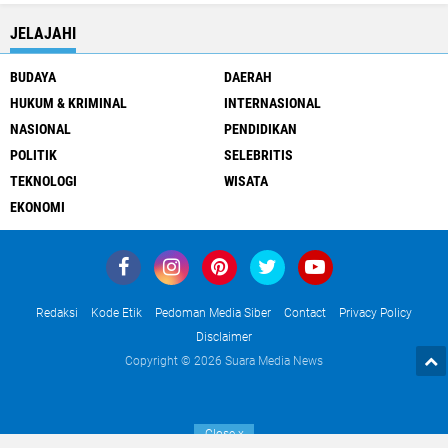
JELAJAHI
BUDAYA
DAERAH
HUKUM & KRIMINAL
INTERNASIONAL
NASIONAL
PENDIDIKAN
POLITIK
SELEBRITIS
TEKNOLOGI
WISATA
EKONOMI
Redaksi
Kode Etik
Pedoman Media Siber
Contact
Privacy Policy
Disclaimer
Copyright ©
2026 Suara Media News
Close
x