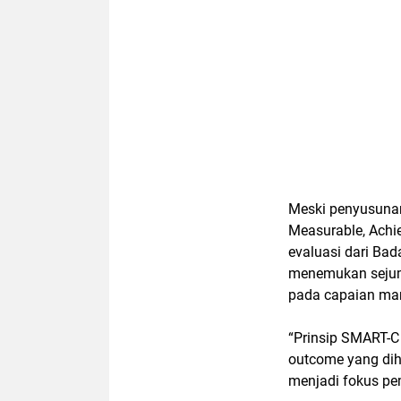
Meski penyusuna
Measurable, Achie
evaluasi dari Ba
menemukan sejuml
pada capaian ma
“Prinsip SMART-C
outcome yang diha
menjadi fokus pe