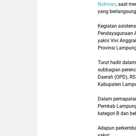
Nukman
, saat m
yang berlangsung
Kegiatan asisten
Pendayagunaan Ap
yakni Vivi Anggra
Provinsi Lampung
Turut hadir dalam
subbagian perenc
Daerah (OPD), RS
Kabupaten Lampu
Dalam pemaparan
Pemkab Lampung
kategori B dan b
Adapun perkemban
yakni: