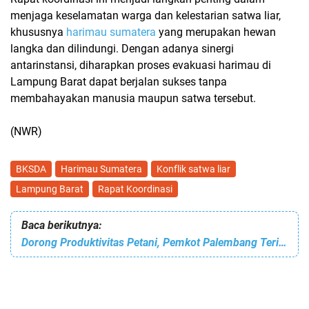
menjaga
keselamatan warga dan kelestarian satwa liar
,
khususnya
harimau sumatera
yang merupakan hewan
langka dan dilindungi. Dengan adanya sinergi
antarinstansi, diharapkan proses
evakuasi harimau di
Lampung Barat
dapat berjalan sukses tanpa
membahayakan manusia maupun satwa tersebut.
(NWR)
BKSDA
Harimau Sumatera
Konflik satwa liar
Lampung Barat
Rapat Koordinasi
Baca berikutnya:
Dorong Produktivitas Petani, Pemkot Palembang Terima Bantuan Alsintan dan Benih dari Kementerian Pertanian