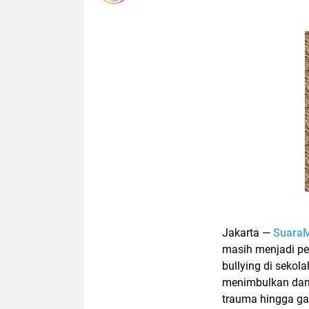
Jakarta
—
Suara
masih menjadi per
bullying di sekola
menimbulkan damp
trauma hingga g