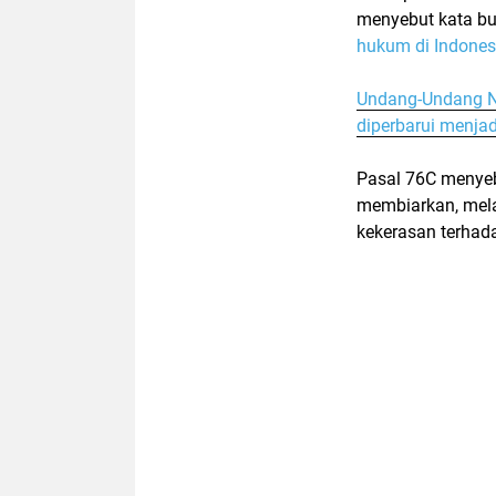
menyebut kata
bu
hukum di Indones
Undang-Undang No
diperbarui menja
Pasal 76C menyeb
membiarkan, mela
kekerasan terhad