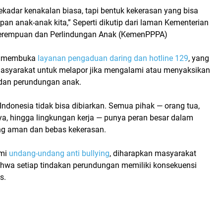
ekadar kenakalan biasa, tapi bentuk kekerasan yang bisa
n anak-anak kita,” Seperti dikutip dari laman
Kementerian
rempuan dan Perlindungan Anak (KemenPPPA)
a membuka
layanan pengaduan daring dan hotline 129
, yang
asyarakat untuk melapor jika mengalami atau menyaksikan
dan perundungan anak
.
 Indonesia
tidak bisa dibiarkan. Semua pihak — orang tua,
ya, hingga lingkungan kerja — punya peran besar dalam
ng aman dan bebas kekerasan
.
mi
undang-undang anti bullying
, diharapkan masyarakat
hwa setiap tindakan perundungan memiliki
konsekuensi
us
.