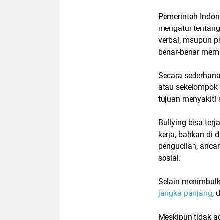
Pemerintah Indon
mengatur tentang 
verbal, maupun p
benar-benar me
Secara sederhan
atau sekelompok o
tujuan menyakiti 
Bullying bisa terj
kerja, bahkan di 
pengucilan, anca
sosial.
Selain menimbulk
jangka panjang
, 
Meskipun tidak a