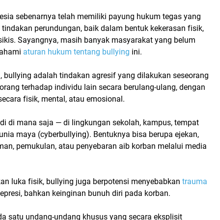
esia sebenarnya telah memiliki
payung hukum tegas
yang
tindakan perundungan, baik dalam bentuk kekerasan fisik,
sikis. Sayangnya, masih banyak masyarakat yang belum
mahami
aturan hukum tentang bullying
ini.
a,
bullying
adalah tindakan agresif yang dilakukan seseorang
rang terhadap individu lain secara berulang-ulang, dengan
secara fisik, mental, atau emosional.
adi di mana saja — di
lingkungan sekolah, kampus, tempat
dunia maya (cyberbullying)
. Bentuknya bisa berupa ejekan,
man, pemukulan, atau penyebaran aib korban melalui media
an luka fisik, bullying juga berpotensi menyebabkan
trauma
depresi, bahkan keinginan bunuh diri pada korban.
da satu undang-undang khusus yang secara eksplisit