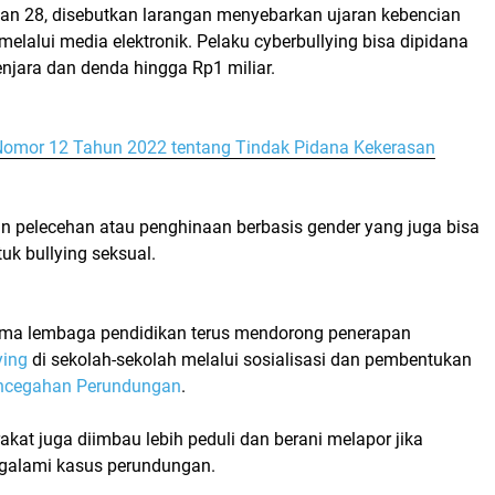
an 28, disebutkan larangan menyebarkan ujaran kebencian
melalui media elektronik. Pelaku
cyberbullying
bisa dipidana
enjara
dan denda
hingga Rp1 miliar
.
omor 12 Tahun 2022 tentang Tindak Pidana Kekerasan
n pelecehan atau penghinaan berbasis gender yang juga bisa
ntuk
bullying seksual
.
ama lembaga pendidikan terus mendorong penerapan
ying
di sekolah-sekolah melalui sosialisasi dan pembentukan
ncegahan Perundungan
.
rakat juga diimbau lebih peduli dan berani melapor jika
galami kasus perundungan.