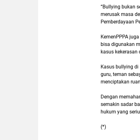
“Bullying bukan s
merusak masa depa
Pemberdayaan Pe
KemenPPPA jug
bisa digunakan m
kasus
kekerasan 
Kasus
bullying di
guru, teman seba
menciptakan
rua
Dengan memaha
semakin sadar ba
hukum yang seri
(*)