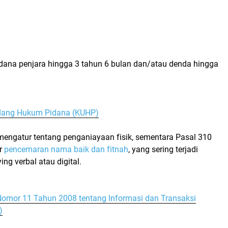
idana penjara
hingga 3 tahun 6 bulan
dan/atau denda
hingga
dang Hukum Pidana (KUHP)
mengatur tentang
penganiayaan fisik
, sementara Pasal 310
r
pencemaran nama baik dan fitnah
, yang sering terjadi
ying verbal atau digital
.
mor 11 Tahun 2008 tentang Informasi dan Transaksi
)