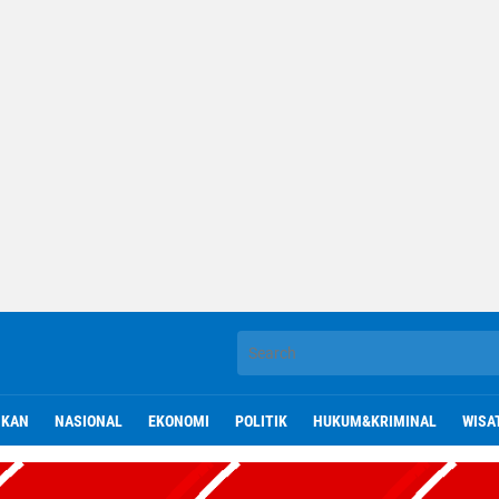
IKAN
NASIONAL
EKONOMI
POLITIK
HUKUM&KRIMINAL
WISA