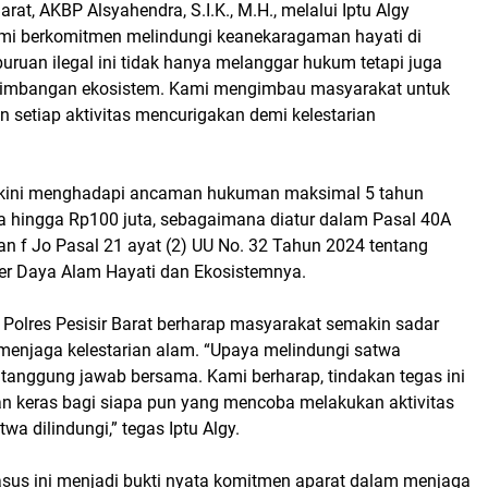
arat, AKBP Alsyahendra, S.I.K., M.H., melalui Iptu Algy
mi berkomitmen melindungi keanekaragaman hayati di
rburuan ilegal ini tidak hanya melanggar hukum tetapi juga
mbangan ekosistem. Kami mengimbau masyarakat untuk
 setiap aktivitas mencurigakan demi kelestarian
a kini menghadapi ancaman hukuman maksimal 5 tahun
a hingga Rp100 juta, sebagaimana diatur dalam Pasal 40A
dan f Jo Pasal 21 ayat (2) UU No. 32 Tahun 2024 tentang
er Daya Alam Hayati dan Ekosistemnya.
 Polres Pesisir Barat berharap masyarakat semakin sadar
menjaga kelestarian alam. “Upaya melindungi satwa
 tanggung jawab bersama. Kami berharap, tindakan tegas ini
an keras bagi siapa pun yang mencoba melakukan aktivitas
twa dilindungi,” tegas Iptu Algy.
us ini menjadi bukti nyata komitmen aparat dalam menjaga