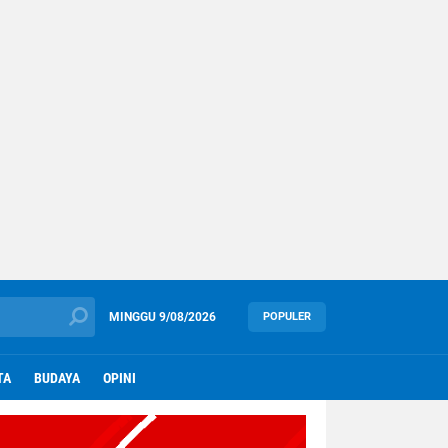
MINGGU
9/08/2026
POPULER
TA
BUDAYA
OPINI