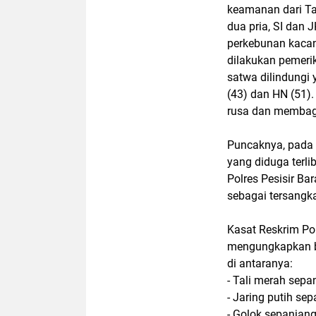
keamanan dari Ta
dua pria, SI dan 
perkebunan kacan
dilakukan pemerik
satwa dilindungi
(43) dan HN (51)
rusa dan membagi
Puncaknya, pada
yang diduga terli
Polres Pesisir Bar
sebagai tersangk
Kasat Reskrim Polr
mengungkapkan b
di antaranya:
- Tali merah sepa
- Jaring putih se
- Golok sepanjan