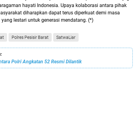
ragaman hayati Indonesia. Upaya kolaborasi antara pihak
syarakat diharapkan dapat terus diperkuat demi masa
yang lestari untuk generasi mendatang. (*)
rat
Polres Pesisir Barat
SatwaLiar
:
ntara Polri Angkatan 52 Resmi Dilantik