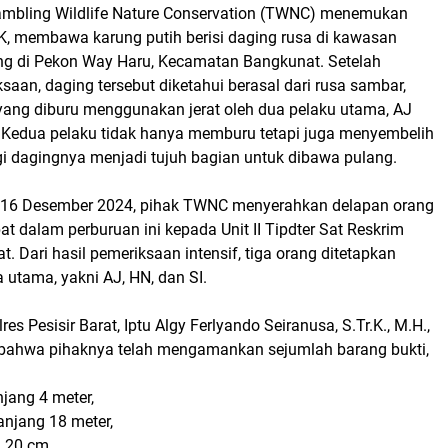
mbling Wildlife Nature Conservation (TWNC) menemukan
JK, membawa karung putih berisi daging rusa di kawasan
g di Pekon Way Haru, Kecamatan Bangkunat. Setelah
saan, daging tersebut diketahui berasal dari rusa sambar,
 yang diburu menggunakan jerat oleh dua pelaku utama, AJ
. Kedua pelaku tidak hanya memburu tetapi juga menyembelih
 dagingnya menjadi tujuh bagian untuk dibawa pulang.
 16 Desember 2024, pihak TWNC menyerahkan delapan orang
bat dalam perburuan ini kepada Unit II Tipdter Sat Reskrim
at. Dari hasil pemeriksaan intensif, tiga orang ditetapkan
a utama, yakni AJ, HN, dan SI.
es Pesisir Barat, Iptu Algy Ferlyando Seiranusa, S.Tr.K., M.H.,
ahwa pihaknya telah mengamankan sejumlah barang bukti,
njang 4 meter,
panjang 18 meter,
g 20 cm,