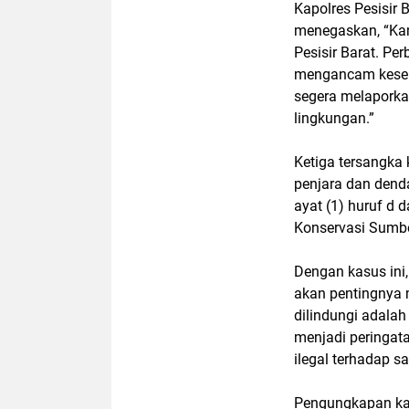
Kapolres Pesisir B
menegaskan, “Ka
Pesisir Barat. Pe
mengancam kesei
segera melaporkan
lingkungan.”
Ketiga tersangk
penjara dan dend
ayat (1) huruf d 
Konservasi Sumb
Dengan kasus ini,
akan pentingnya 
dilindungi adalah
menjadi peringat
ilegal terhadap sa
Pengungkapan kas