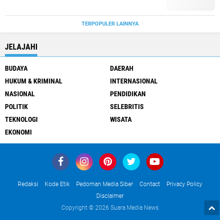
TERPOPULER LAINNYA
JELAJAHI
BUDAYA
DAERAH
HUKUM & KRIMINAL
INTERNASIONAL
NASIONAL
PENDIDIKAN
POLITIK
SELEBRITIS
TEKNOLOGI
WISATA
EKONOMI
Redaksi
Kode Etik
Pedoman Media Siber
Contact
Privacy Policy
Disclaimer
Copyright ©
2026 Suara Media News