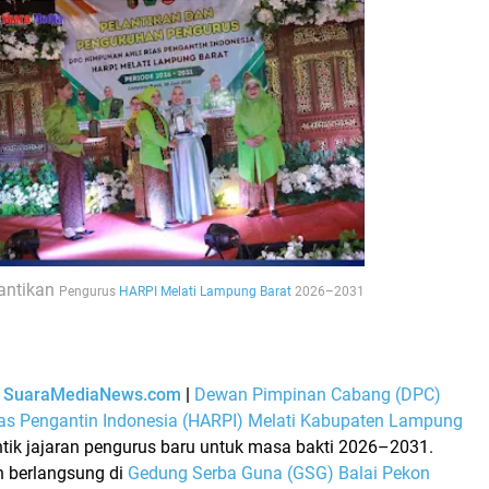
antikan
Pengurus
HARPI Melati Lampung Barat
2026–2031
–
SuaraMediaNews.com
|
Dewan Pimpinan Cabang (DPC)
as Pengantin Indonesia (HARPI) Melati Kabupaten Lampung
tik jajaran pengurus baru untuk masa bakti 2026–2031.
n berlangsung di
Gedung Serba Guna (GSG) Balai Pekon