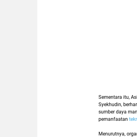
Sementara itu, A
Syekhudin, berha
sumber daya manu
pemanfaatan
tek
Menurutnya, organ