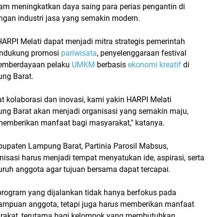
lam meningkatkan daya saing para perias pengantin di
gan industri jasa yang semakin modern.
HARPI Melati dapat menjadi mitra strategis pemerintah
ndukung promosi
pariwisata
, penyelenggaraan festival
pemberdayaan pelaku
UMKM
berbasis
ekonomi kreatif
di
ng Barat.
 kolaborasi dan inovasi, kami yakin HARPI Melati
g Barat akan menjadi organisasi yang semakin maju,
 memberikan manfaat bagi masyarakat," katanya.
upaten Lampung Barat, Partinia Parosil Mabsus,
sasi harus menjadi tempat menyatukan ide, aspirasi, serta
uruh anggota agar tujuan bersama dapat tercapai.
 program yang dijalankan tidak hanya berfokus pada
mpuan anggota, tetapi juga harus memberikan manfaat
rakat, terutama bagi kelompok yang membutuhkan.