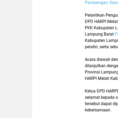
Pampangan, Kec
Pelantikan
Pengu
DPD HARPI Melat
PKK Kabupaten L
Lampung Barat
P
Kabupaten Lamp
peratin, serta s
Acara diawali de
dilanjutkan deng
Provinsi Lampun
HARPI Melati Ka
Ketua DPD HARPI 
selamat kepada s
tersebut dapat d
kebersamaan.