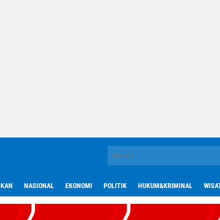
IKAN
NASIONAL
EKONOMI
POLITIK
HUKUM&KRIMINAL
WISA