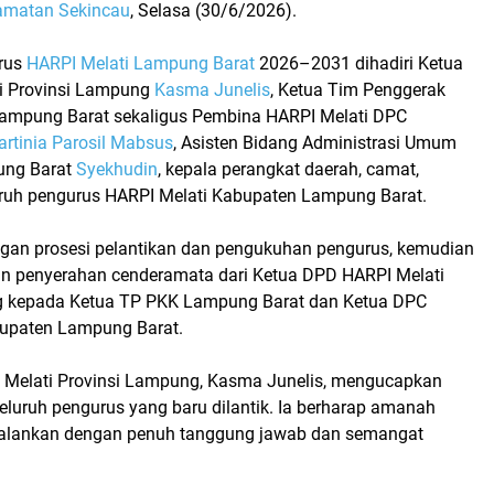
amatan Sekincau
, Selasa (30/6/2026).
rus
HARPI Melati Lampung Barat
2026–2031
dihadiri Ketua
i Provinsi Lampung
Kasma Junelis
, Ketua Tim Penggerak
ampung Barat sekaligus Pembina HARPI Melati DPC
artinia Parosil Mabsus
, Asisten Bidang Administrasi Umum
ung Barat
Syekhudin
, kepala perangkat daerah, camat,
eluruh pengurus HARPI Melati Kabupaten Lampung Barat.
ngan prosesi pelantikan dan pengukuhan pengurus, kemudian
an penyerahan cenderamata dari Ketua DPD HARPI Melati
g kepada Ketua TP PKK Lampung Barat dan Ketua DPC
bupaten Lampung Barat.
Melati Provinsi Lampung, Kasma Junelis, mengucapkan
eluruh pengurus yang baru dilantik. Ia berharap amanah
ijalankan dengan penuh tanggung jawab dan semangat