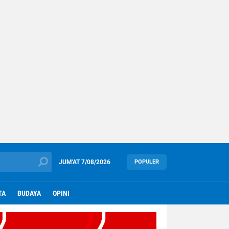
JUM'AT
7/08/2026
POPULER
TA
BUDAYA
OPINI