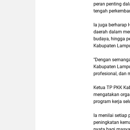
peran penting da
tengah perkemban
Ia juga berharap 
daerah dalam me
budaya, hingga 
Kabupaten Lampu
"Dengan semangat
Kabupaten Lampun
profesional, dan
Ketua TP PKK Kab
mengatakan organi
program kerja sel
Ia menilai setiap
peningkatan kema
nyata bagi masya