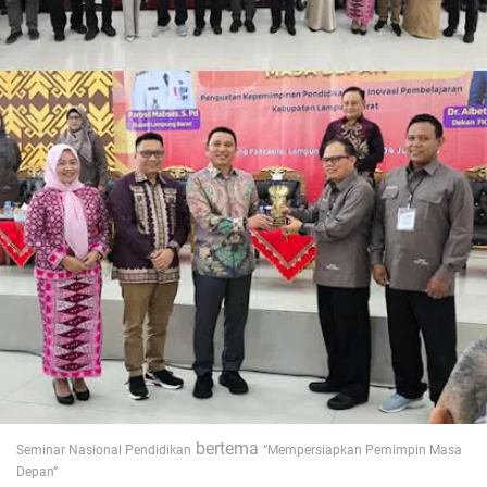
bertema
Seminar Nasional Pendidikan
“Mempersiapkan Pemimpin Masa
Depan”