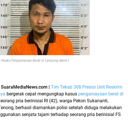
[ Pelaku Penganiayaan Berat di Lampung Barat ]
–
SuaraMediaNews.com |
Tim Tekab 308 Presisi Unit Reskrim
aya
bergerak cepat mengungkap kasus
penganiayaan berat di
Seorang pria berinisial
RI (42)
, warga Pekon Sukananti,
nong, berhasil diamankan polisi setelah diduga melakukan
gunakan senjata tajam terhadap seorang pria berinisial FS