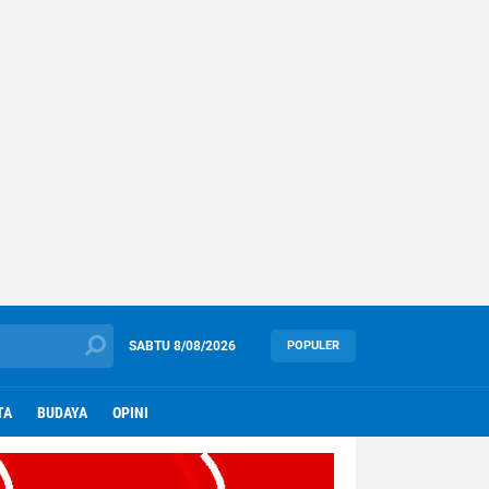
SABTU
8/08/2026
POPULER
TA
BUDAYA
OPINI