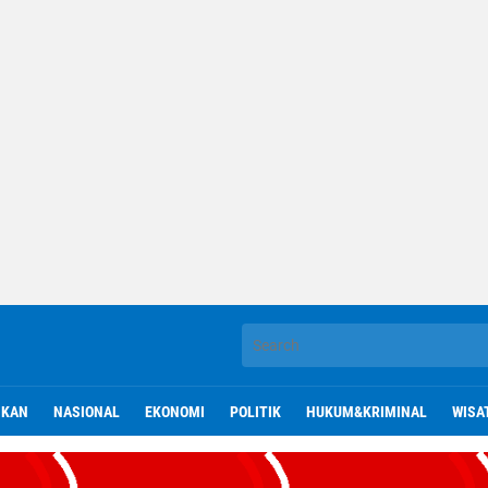
IKAN
NASIONAL
EKONOMI
POLITIK
HUKUM&KRIMINAL
WISA