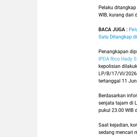
Pelaku ditangka
WIB
, kurang dari 
BACA JUGA :
Pel
Satu Ditangkap d
Penangkapan dip
IPDA Rico Hady S
kepolisian dilak
LP/B/17/VI/2026
tertanggal 11 Jun
Berdasarkan infor
senjata tajam di
pukul 23.00 WIB
d
Saat kejadian, ko
sedang mencari m