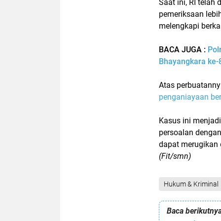
Saat ini, RI tela
pemeriksaan lebih
melengkapi berka
BACA JUGA :
Pol
Bhayangkara ke-8
Atas perbuatannya
penganiayaan ber
Kasus ini menjad
persoalan dengan
dapat merugikan d
(Fit/smn)
Hukum & Kriminal
Baca berikutnya