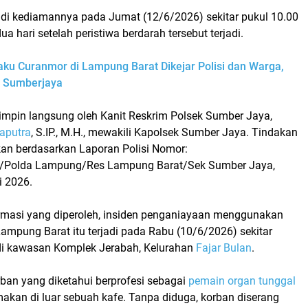
p di kediamannya pada
Jumat (12/6/2026) sekitar pukul 10.00
dua hari setelah peristiwa berdarah tersebut terjadi.
aku Curanmor di Lampung Barat Dikejar Polisi dan Warga,
i Sumberjaya
impin langsung oleh
Kanit Reskrim Polsek Sumber Jaya,
aputra
, S.IP., M.H.
, mewakili Kapolsek Sumber Jaya. Tindakan
ukan berdasarkan
Laporan Polisi Nomor:
/Polda Lampung/Res Lampung Barat/Sek Sumber Jaya
,
i 2026.
masi yang diperoleh, insiden
penganiayaan menggunakan
 Lampung Barat
itu terjadi pada
Rabu (10/6/2026) sekitar
i kawasan Komplek Jerabah, Kelurahan
Fajar Bulan
.
rban yang diketahui berprofesi sebagai
pemain organ tunggal
akan di luar sebuah kafe. Tanpa diduga, korban diserang