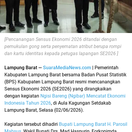
[Pencanangan Sensus Ekonomi 2026 ditandai dengan
pemukulan gong serta penyematan atribut berupa rompi
dan kartu identitas kepada petugas lapangan SE2026 ]
Lampung Barat —
SuaraMediaNews.com
|
Pemerintah
Kabupaten Lampung Barat bersama Badan Pusat Statistik
(BPS) Kabupaten Lampung Barat resmi mencanangkan
Sensus Ekonomi 2026 (SE2026) yang dirangkaikan
dengan kegiatan
Ngisi Bareng (Ngibar) Mencatat Ekonomi
Indonesia Tahun 2026
, di Aula Kagungan Setdakab
Lampung Barat, Selasa (02/06/2026).
Kegiatan tersebut dihadiri
Bupati Lampung Barat H. Parosil
Mabsus
, Wakil Bupati Drs. Mad Hasnurin, Forkopimda,