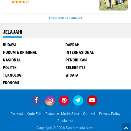
TERPOPULER LAINNYA
JELAJAHI
BUDAYA
DAERAH
HUKUM & KRIMINAL
INTERNASIONAL
NASIONAL
PENDIDIKAN
POLITIK
SELEBRITIS
TEKNOLOGI
WISATA
EKONOMI
Redaksi
Kode Etik
Pedoman Media Siber
Contact
Privacy Policy
Disclaimer
Copyright ©
2026 Suara Media News