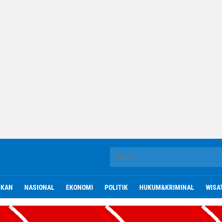
IKAN
NASIONAL
EKONOMI
POLITIK
HUKUM&KRIMINAL
WISA