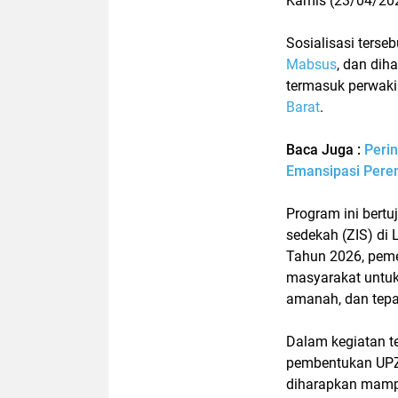
Kamis (23/04/20
Sosialisasi terse
Mabsus
, dan dih
termasuk perwak
Barat
.
Baca Juga :
Perin
Emansipasi Pere
Program ini bert
sedekah (ZIS) di
Tahun 2026, peme
masyarakat untuk 
amanah, dan tepa
Dalam kegiatan t
pembentukan UPZ 
diharapkan mamp