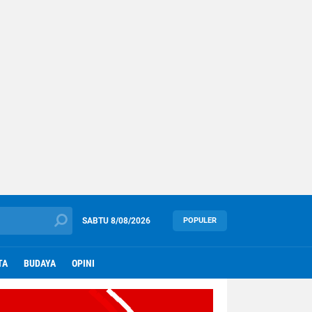
SABTU
8/08/2026
POPULER
TA
BUDAYA
OPINI