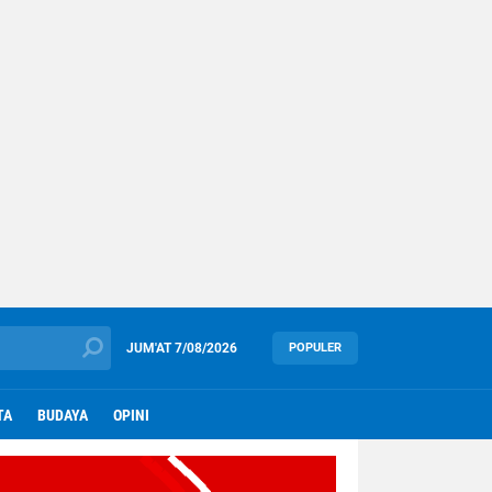
JUM'AT
7/08/2026
POPULER
TA
BUDAYA
OPINI