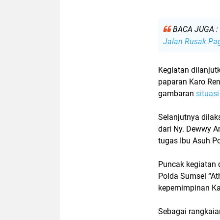
BACA JUGA :
Jalan Rusak Pa
Kegiatan dilanju
paparan
Karo Re
gambaran
situas
Selanjutnya dila
dari
Ny. Dewwy An
tugas Ibu Asuh P
Puncak kegiatan 
Polda Sumsel “Ath
kepemimpinan Ka
Sebagai rangkaia