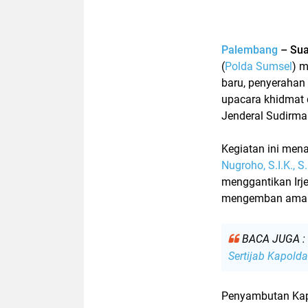
Palembang
– Sua
(
Polda Sumsel
) m
baru
, penyerahan
upacara khidmat 
Jenderal Sudirma
Kegiatan ini men
Nugroho, S.I.K., 
menggantikan
Irj
mengemban aman
BACA JUGA :
Sertijab Kapold
Penyambutan Kap