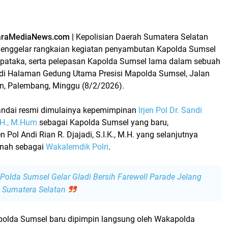
raMediaNews.com |
Kepolisian Daerah Sumatera Selatan
enggelar rangkaian kegiatan
penyambutan Kapolda Sumsel
 pataka, serta
pelepasan Kapolda Sumsel lama
dalam sebuah
di Halaman Gedung Utama Presisi Mapolda Sumsel, Jalan
n, Palembang, Minggu (8/2/2026).
andai resmi dimulainya kepemimpinan
Irjen Pol Dr. Sandi
S.H., M.Hum
sebagai
Kapolda Sumsel yang baru
,
en Pol Andi Rian R. Djajadi, S.I.K., M.H.
yang selanjutnya
ah sebagai
Wakalemdik Polri
.
Polda Sumsel Gelar Gladi Bersih Farewell Parade Jelang
a Sumatera Selatan
olda Sumsel baru dipimpin langsung oleh
Wakapolda