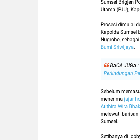
Sumsel Brigjen Po
Utama (PJU), Kapo
Prosesi dimulai 
Kapolda Sumsel b
Nugroho
, sebaga
Bumi Sriwijaya
.
BACA JUGA :
Perlindungan P
Sebelum memasuki
menerima
jajar h
Atithira Wira Bha
melewati barisan
Sumsel.
Setibanya di lob