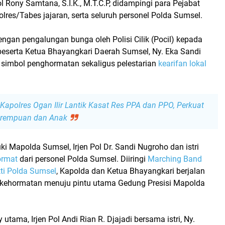
l Rony Samtana, S.I.K., M.T.C.P
, didampingi para Pejabat
lres/Tabes jajaran, serta seluruh personel Polda Sumsel.
dengan
pengalungan bunga oleh Polisi Cilik (Pocil)
kepada
eserta Ketua Bhayangkari Daerah Sumsel,
Ny. Eka Sandi
i simbol penghormatan sekaligus pelestarian
kearifan lokal
Kapolres Ogan Ilir Lantik Kasat Res PPA dan PPO, Perkuat
erempuan dan Anak
 Mapolda Sumsel, Irjen Pol Dr. Sandi Nugroho dan istri
ormat
dari personel Polda Sumsel. Diiringi
Marching Band
kti Polda Sumsel
, Kapolda dan Ketua Bhayangkari berjalan
 kehormatan menuju pintu utama Gedung Presisi Mapolda
by utama,
Irjen Pol Andi Rian R. Djajadi
bersama istri,
Ny.