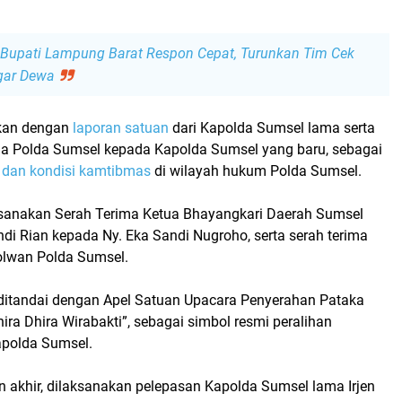
Bupati Lampung Barat Respon Cepat, Turunkan Tim Cek
gar Dewa
tkan dengan
laporan satuan
dari Kapolda Sumsel lama serta
na Polda Sumsel
kepada Kapolda Sumsel yang baru, sebagai
i dan kondisi kamtibmas
di wilayah hukum Polda Sumsel.
ksanakan
Serah Terima Ketua Bhayangkari Daerah Sumsel
di Rian
kepada
Ny. Eka Sandi Nugroho
, serta
serah terima
olwan Polda Sumsel
.
ditandai dengan
Apel Satuan Upacara Penyerahan Pataka
ira Dhira Wirabakti”
, sebagai simbol resmi peralihan
polda Sumsel.
n akhir, dilaksanakan
pelepasan Kapolda Sumsel lama
Irjen