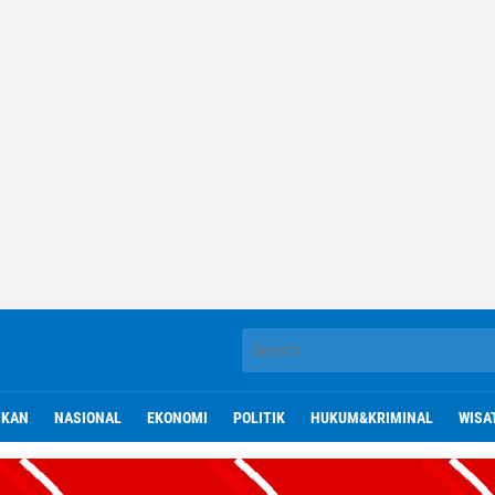
IKAN
NASIONAL
EKONOMI
POLITIK
HUKUM&KRIMINAL
WISA