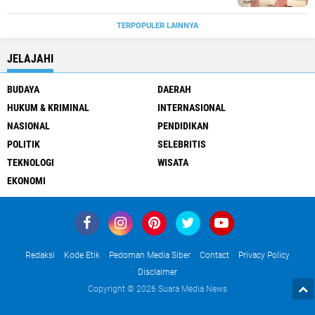
TERPOPULER LAINNYA
JELAJAHI
BUDAYA
DAERAH
HUKUM & KRIMINAL
INTERNASIONAL
NASIONAL
PENDIDIKAN
POLITIK
SELEBRITIS
TEKNOLOGI
WISATA
EKONOMI
Redaksi
Kode Etik
Pedoman Media Siber
Contact
Privacy Policy
Disclaimer
Copyright ©
2026 Suara Media News