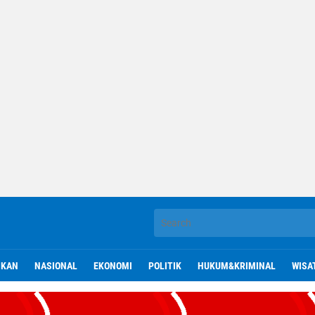
IKAN
NASIONAL
EKONOMI
POLITIK
HUKUM&KRIMINAL
WISA