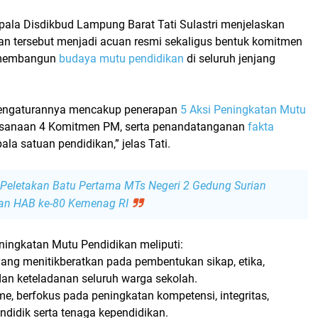
epala Disdikbud Lampung Barat
Tati Sulastri
menjelaskan
an tersebut menjadi acuan resmi sekaligus bentuk komitmen
 membangun
budaya mutu pendidikan
di seluruh jenjang
pengaturannya mencakup penerapan
5 Aksi Peningkatan Mutu
aksanaan 4 Komitmen PM, serta penandatanganan
fakta
ala satuan pendidikan,” jelas Tati.
Peletakan Batu Pertama MTs Negeri 2 Gedung Surian
tan HAB ke-80 Kemenag RI
eningkatan Mutu Pendidikan
meliputi:
 yang menitikberatkan pada pembentukan sikap, etika,
 dan keteladanan seluruh warga sekolah.
sme
, berfokus pada peningkatan kompetensi, integritas,
endidik serta tenaga kependidikan.