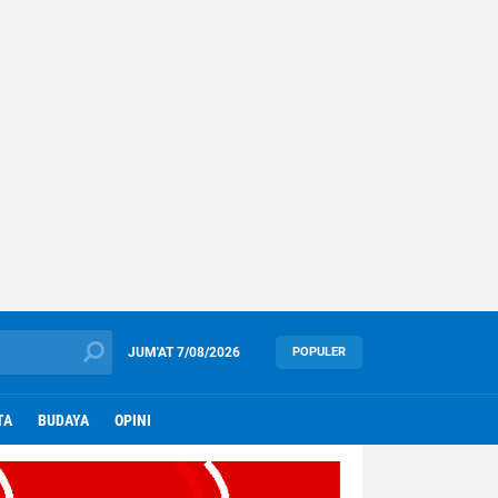
JUM'AT
7/08/2026
POPULER
TA
BUDAYA
OPINI