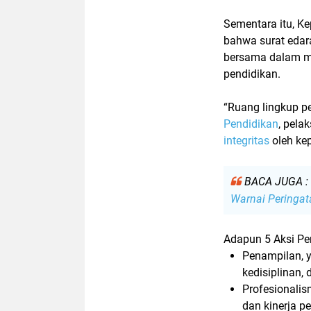
Sementara itu, K
bahwa surat edar
bersama dalam
pendidikan.
“Ruang lingkup 
Pendidikan
, pel
integritas
oleh kep
BACA JUGA :
Warnai Peringa
Adapun
5 Aksi P
Penampilan
,
kedisiplinan,
Profesionali
dan kinerja p