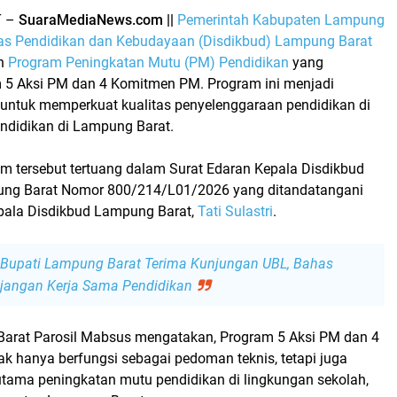
T
–
SuaraMediaNews.com ||
Pemerintah Kabupaten Lampung
as Pendidikan dan Kebudayaan (Disdikbud) Lampung Barat
an
Program Peningkatan Mutu (PM) Pendidikan
yang
m
5 Aksi PM dan 4 Komitmen PM
. Program ini menjadi
s untuk memperkuat kualitas penyelenggaraan pendidikan di
endidikan di Lampung Barat.
m tersebut tertuang dalam
Surat Edaran Kepala Disdikbud
ng Barat Nomor 800/214/L01/2026
yang ditandatangani
pala Disdikbud Lampung Barat,
Tati Sulastri
.
Bupati Lampung Barat Terima Kunjungan UBL, Bahas
jangan Kerja Sama Pendidikan
Barat
Parosil Mabsus
mengatakan, Program 5 Aksi PM dan 4
k hanya berfungsi sebagai pedoman teknis, tetapi juga
utama peningkatan mutu pendidikan
di lingkungan sekolah,