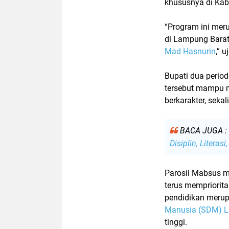
khususnya di Ka
“Program ini mer
di Lampung Barat,
Mad Hasnurin
,” 
Bupati dua perio
tersebut mampu 
berkarakter
, seka
BACA JUGA :
Disiplin, Literas
Parosil Mabsus 
terus mempriorita
pendidikan meru
Manusia (SDM) L
tinggi.