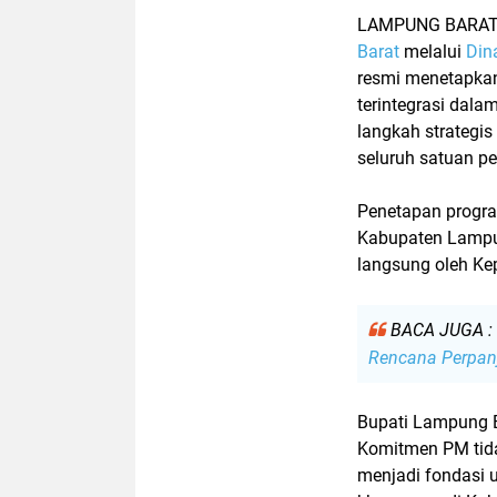
LAMPUNG BARA
Barat
melalui
Din
resmi menetapk
terintegrasi dala
langkah strategi
seluruh satuan p
Penetapan progra
Kabupaten Lampu
langsung oleh Ke
BACA JUGA :
Rencana Perpan
Bupati Lampung 
Komitmen PM tida
menjadi
fondasi 