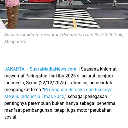
Suasana khidmat mewarnai
Peringatan Hari Ibu 2025
Dok,
(
Menpanrb)
JAKARTA
–
SuaraMediaNews.com
||
Suasana khidmat
mewarnai
Peringatan Hari Ibu 2025
di seluruh penjuru
Indonesia, Senin (22/12/2025). Tahun ini, pemerintah
mengangkat tema
“
Perempuan Berdaya dan Berkarya,
Menuju Indonesia Emas 2045
,”
sebagai penegasan
pentingnya perempuan bukan hanya sebagai penerima
manfaat pembangunan, tetapi juga motor perubahan
sosial.