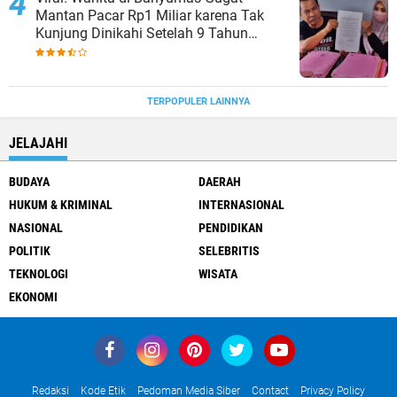
Mantan Pacar Rp1 Miliar karena Tak
Kunjung Dinikahi Setelah 9 Tahun
Berpacaran
TERPOPULER LAINNYA
JELAJAHI
BUDAYA
DAERAH
HUKUM & KRIMINAL
INTERNASIONAL
NASIONAL
PENDIDIKAN
POLITIK
SELEBRITIS
TEKNOLOGI
WISATA
EKONOMI
Redaksi
Kode Etik
Pedoman Media Siber
Contact
Privacy Policy