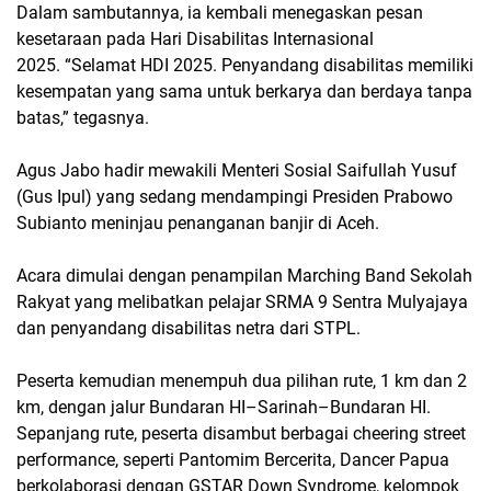
Dalam sambutannya, ia kembali menegaskan pesan
kesetaraan pada
Hari Disabilitas Internasional
2025
.
“Selamat HDI 2025. Penyandang disabilitas memiliki
kesempatan yang sama untuk berkarya dan berdaya tanpa
batas,”
tegasnya.
Agus Jabo hadir mewakili Menteri Sosial
Saifullah Yusuf
(Gus Ipul)
yang sedang mendampingi Presiden Prabowo
Subianto meninjau penanganan banjir di Aceh.
Acara dimulai dengan penampilan
Marching Band Sekolah
Rakyat
yang melibatkan pelajar SRMA 9 Sentra Mulyajaya
dan penyandang disabilitas netra dari STPL.
Peserta kemudian menempuh dua pilihan rute,
1 km dan 2
km
, dengan jalur Bundaran HI–Sarinah–Bundaran HI.
Sepanjang rute, peserta disambut berbagai
cheering street
performance
, seperti Pantomim Bercerita, Dancer Papua
berkolaborasi dengan GSTAR Down Syndrome, kelompok