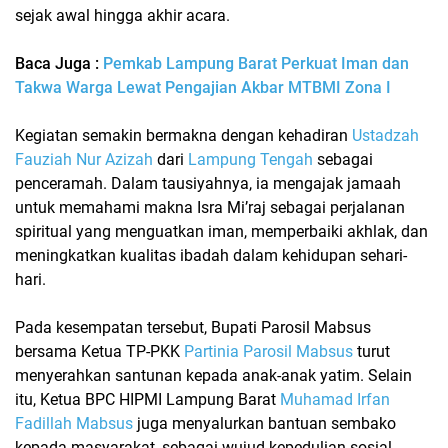
sejak awal hingga akhir acara.
Baca Juga :
Pemkab Lampung Barat Perkuat Iman dan
Takwa Warga Lewat Pengajian Akbar MTBMI Zona I
Kegiatan semakin bermakna dengan kehadiran
Ustadzah
Fauziah Nur Azizah
dari
Lampung Tengah
sebagai
penceramah. Dalam tausiyahnya, ia mengajak jamaah
untuk memahami makna
Isra Mi’raj
sebagai perjalanan
spiritual yang menguatkan iman, memperbaiki akhlak, dan
meningkatkan kualitas ibadah dalam kehidupan sehari-
hari.
Pada kesempatan tersebut, Bupati Parosil Mabsus
bersama Ketua TP-PKK
Partinia Parosil Mabsus
turut
menyerahkan
santunan kepada anak-anak yatim
. Selain
itu, Ketua BPC HIPMI Lampung Barat
Muhamad Irfan
Fadillah Mabsus
juga menyalurkan
bantuan sembako
kepada masyarakat, sebagai wujud kepedulian sosial.