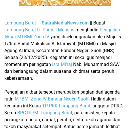
Lampung Barat
—
SuaraMediaNews.com
||
Bupati
Lampung Barat H. Parosil Mabsus
menghadiri
Pengajian
Akbar MTBMI Zona IV
yang diselenggarakan oleh
Majelis
Ta’lim Baitul Mukhlisin Al-Islamiyah (MTBMI)
di
Masjid
Agung Al-Iman, Kecamatan Bandar Negeri Suoh (BNS)
,
Selasa (23/12/2025). Kegiatan ini sekaligus menjadi
momentum peringatan
Isra Mi’raj
Nabi Muhammad SAW
dan berlangsung dalam suasana khidmat serta penuh
kebersamaan.
Pengajian akbar tersebut merupakan bagian dari agenda
rutin
MTBMI Zona IV Bandar Negeri Suoh
. Hadir dalam
kegiatan ini Ketua
TP-PKK Lampung Barat
, anggota DPRD,
Ketua
BPC HIPMI Lampung Barat
, para asisten, kepala
perangkat daerah, camat, peratin, serta tokoh agama dan
tokoh masyarakat setempat. Antusiasme jamaah terlihat