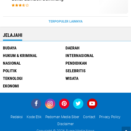
TERPOPULER LAINNYA
JELAJAHI
BUDAYA
DAERAH
HUKUM & KRIMINAL
INTERNASIONAL
NASIONAL
PENDIDIKAN
POLITIK
SELEBRITIS
TEKNOLOGI
WISATA
EKONOMI
Redaksi
Kode Etik
Pedoman Media Siber
Contact
Privacy Policy
Disclaimer
Copyright ©
2026 Suara Media News