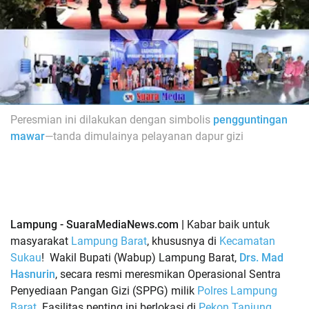
Peresmian ini dilakukan dengan simbolis
pengguntingan
mawar
—tanda dimulainya pelayanan dapur gizi
Lampung - SuaraMediaNews.com |
Kabar baik untuk
masyarakat
Lampung Barat
, khususnya di
Kecamatan
Sukau
!
Wakil Bupati (Wabup) Lampung Barat,
Drs. Mad
Hasnurin
, secara resmi meresmikan Operasional Sentra
Penyediaan Pangan Gizi (SPPG) milik
Polres Lampung
Barat
. Fasilitas penting ini berlokasi di
Pekon Tanjung