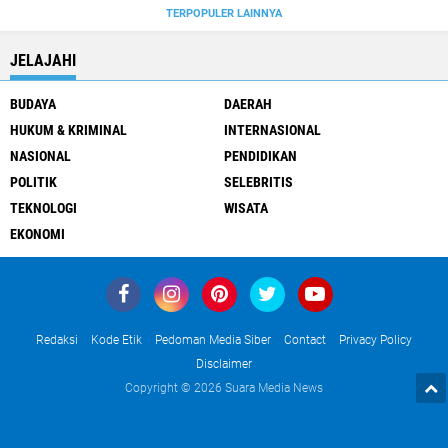
TERPOPULER LAINNYA
JELAJAHI
BUDAYA
DAERAH
HUKUM & KRIMINAL
INTERNASIONAL
NASIONAL
PENDIDIKAN
POLITIK
SELEBRITIS
TEKNOLOGI
WISATA
EKONOMI
Redaksi
Kode Etik
Pedoman Media Siber
Contact
Privacy Policy
Disclaimer
Copyright ©
2026 Suara Media News