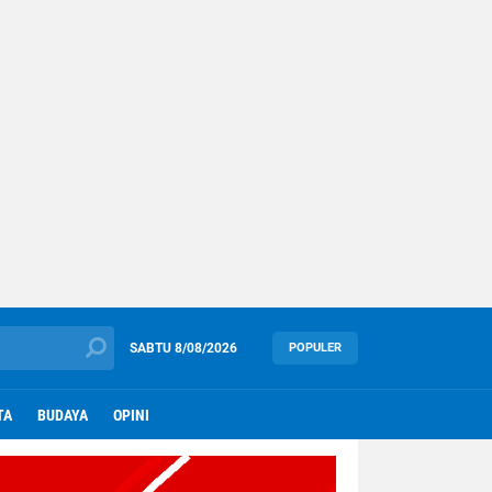
SABTU
8/08/2026
POPULER
TA
BUDAYA
OPINI