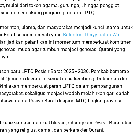
t, mulai dari
tokoh agama, guru ngaji, hingga penggiat
ersinergi mendukung program-program LPTQ.
pemerintah, ulama, dan masyarakat menjadi kunci utama untuk
ir Barat sebagai daerah yang
Baldatun Thayyibatun Wa
Mari jadikan pelantikan ini momentum memperkuat komitmen
nerasi muda agar tumbuh menjadi generasi Qurani yang
pnya.
usan baru
LPTQ Pesisir Barat 2025–2030
, Pemkab berharap
til Quran
di daerah ini semakin berkembang. Dukungan dari
akini akan memperkuat peran LPTQ dalam
pembangunan
 masyarakat
, sekaligus menjadi wadah melahirkan qari-qariah
membawa nama
Pesisir Barat
di ajang
MTQ tingkat provinsi
.
 kebersamaan dan keikhlasan, diharapkan
Pesisir Barat
akan
rah yang religius, damai, dan berkarakter Qurani.