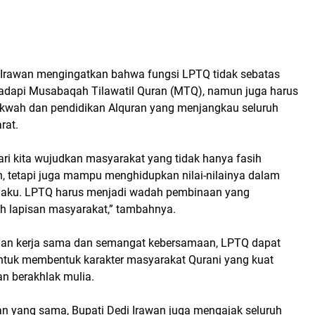
di Irawan mengingatkan bahwa
fungsi LPTQ
tidak sebatas
adapi
Musabaqah Tilawatil Quran (MTQ)
, namun juga harus
kwah dan pendidikan Alquran
yang menjangkau seluruh
rat.
ari kita wujudkan masyarakat yang tidak hanya fasih
 tetapi juga mampu menghidupkan nilai-nilainya dalam
ilaku. LPTQ harus menjadi wadah pembinaan yang
h lapisan masyarakat,” tambahnya.
gan kerja sama dan semangat kebersamaan, LPTQ dapat
untuk membentuk
karakter masyarakat Qurani
yang kuat
dan berakhlak mulia.
an yang sama,
Bupati Dedi Irawan
juga mengajak seluruh