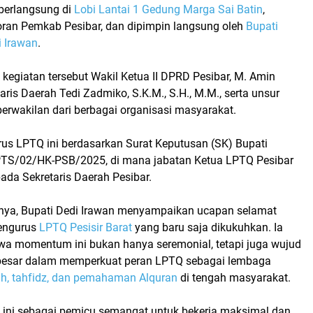
 berlangsung di
Lobi Lantai 1 Gedung Marga Sai Batin
,
ran Pemkab Pesibar, dan dipimpin langsung oleh
Bupati
i Irawan
.
 kegiatan tersebut
Wakil Ketua II DPRD Pesibar, M. Amin
taris Daerah Tedi Zadmiko, S.K.M., S.H., M.M.,
serta unsur
erwakilan dari berbagai organisasi masyarakat.
rus LPTQ ini berdasarkan
Surat Keputusan (SK) Bupati
PTS/02/HK-PSB/2025
, di mana jabatan
Ketua LPTQ Pesibar
pada
Sekretaris Daerah Pesibar
.
nya,
Bupati Dedi Irawan
menyampaikan ucapan selamat
pengurus
LPTQ Pesisir Barat
yang baru saja dikukuhkan. Ia
 momentum ini bukan hanya seremonial, tetapi juga wujud
besar dalam memperkuat peran LPTQ sebagai lembaga
ah, tahfidz, dan pemahaman Alquran
di tengah masyarakat.
ini sebagai pemicu semangat untuk bekerja maksimal dan