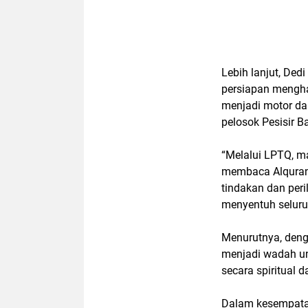
Lebih lanjut, De
persiapan mengh
menjadi
motor da
pelosok Pesisir Ba
“Melalui LPTQ, m
membaca Alquran,
tindakan dan per
menyentuh seluru
Menurutnya, den
menjadi wadah 
secara spiritual 
Dalam kesempat