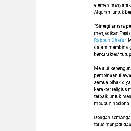
elemen masyaraka
Alquran
, untuk b
“Sinergi antara 
menjadikan Pesis
Rabbun Ghafur
. 
dalam membina ge
berkarakter,” tutu
Melalui kepengur
pembinaan
tilawa
semua pihak diy
karakter religius
terbaik untuk 
maupun nasional
Dengan semangat
terus menjadi dae