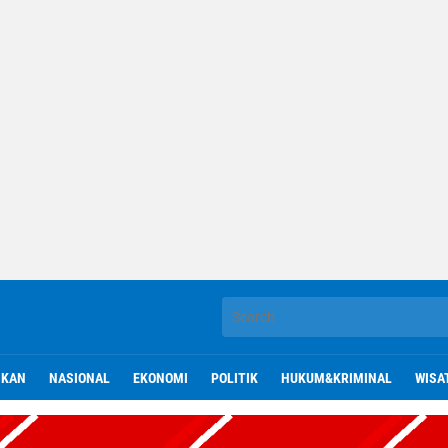
IKAN
NASIONAL
EKONOMI
POLITIK
HUKUM&KRIMINAL
WISA