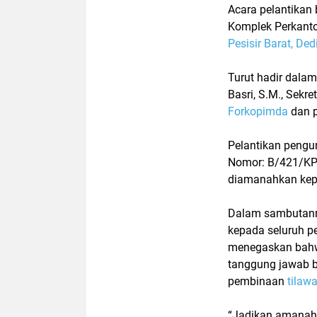
Acara pelantikan
Komplek Perkanto
Pesisir Barat, Ded
Turut hadir dalam
Basri, S.M., Sekre
Forkopimda
dan p
Pelantikan pengu
Nomor: B/421/K
diamanahkan ke
Dalam sambutan
kepada seluruh 
menegaskan bahwa
tanggung jawab 
pembinaan
tilaw
“Jadikan amanah 