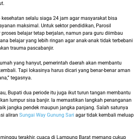
t.
 kesehatan selalu siaga 24 jam agar masyarakat bisa
yanan maksimal. Untuk sektor pendidikan, Parosil
proses belajar tetap berjalan, namun para guru diimbau
a belajar yang lebih ringan agar anak-anak tidak terbebani
kan trauma pascabanjir.
rumah yang hanyut, pemerintah daerah akan membantu
bali. Tapi lokasinya harus dicari yang benar-benar aman
ana,” tegasnya.
u, Bupati dua periode itu juga ikut turun tangan membantu
an lumpur sisa banjir. Ia memastikan langkah penanganan
baik jangka pendek maupun jangka panjang. Salah satunya
si aliran
Sungai Way Gunung Sari
agar tidak kembali meluap
minggu terakhir, cuaca di
Lampung Barat
memang cukup