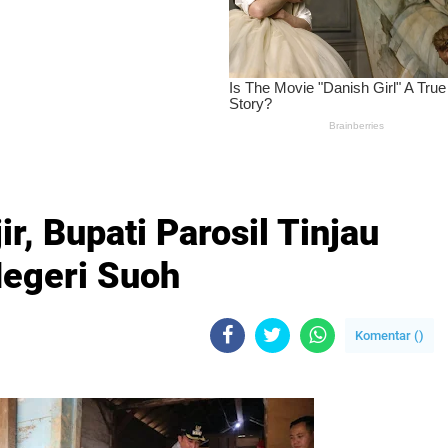
r, Bupati Parosil Tinjau
egeri Suoh
Komentar (
)