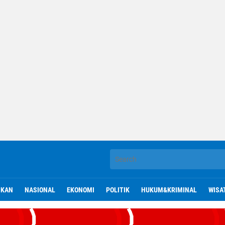
IKAN
NASIONAL
EKONOMI
POLITIK
HUKUM&KRIMINAL
WISA