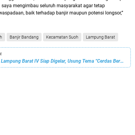
tu saya mengimbau seluruh masyarakat agar tetap
aspadaan, baik terhadap banjir maupun potensi longsor,”
oh
Banjir Bandang
Kecamatan Suoh
Lampung Barat
:
Festival Literasi Lampung Barat IV Siap Digelar, Usung Tema “Cerdas Bersama Menuju Lampung Barat Setia”