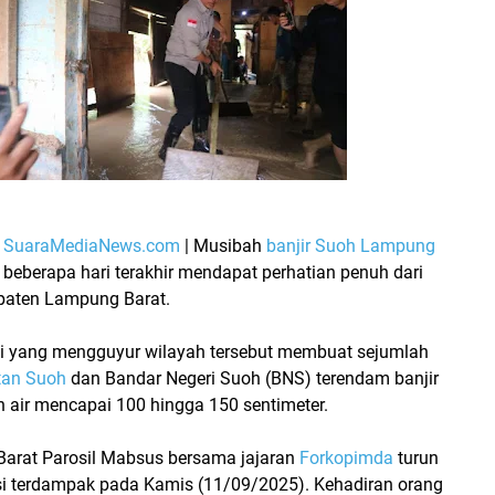
–
SuaraMediaNews.com
|
Musibah
banjir Suoh Lampung
 beberapa hari terakhir mendapat perhatian penuh dari
paten Lampung Barat.
gi yang mengguyur wilayah tersebut membuat sejumlah
an Suoh
dan
Bandar Negeri Suoh (BNS)
terendam banjir
n air mencapai 100 hingga 150 sentimeter.
Barat
Parosil Mabsus
bersama jajaran
Forkopimda
turun
si terdampak pada Kamis (11/09/2025). Kehadiran orang