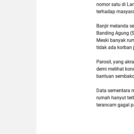
nomor satu di La
terhadap masyara
Banjir melanda s
Banding Agung (S
Meski banyak rum
tidak ada korban 
Parosil, yang akr
demi melihat kon
bantuan sembako 
Data sementara m
rumah hanyut ter
terancam gagal p