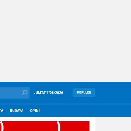
JUM'AT
7/08/2026
POPULER
TA
BUDAYA
OPINI