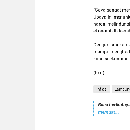
“Saya sangat men
Upaya ini menunj
harga, melindung
ekonomi di daera
Dengan langkah s
mampu menghadap
kondisi ekonomi m
(Red)
Inflasi
Lampung
Baca berikutnya
memuat...