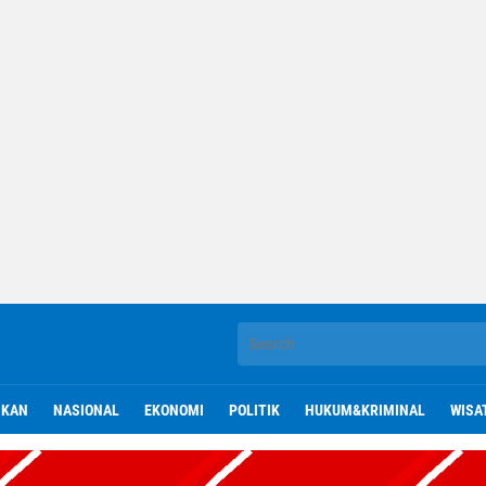
IKAN
NASIONAL
EKONOMI
POLITIK
HUKUM&KRIMINAL
WISA