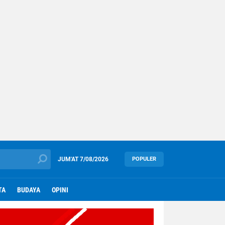
JUM'AT
7/08/2026
POPULER
TA
BUDAYA
OPINI