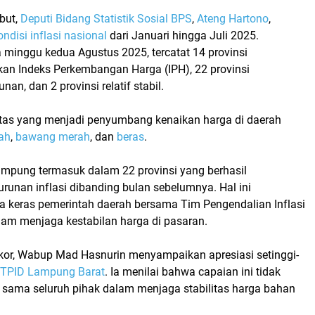
but,
Deputi Bidang Statistik Sosial BPS
,
Ateng Hartono
,
ondisi inflasi nasional
dari Januari hingga Juli 2025.
 minggu kedua Agustus 2025, tercatat
14 provinsi
kan Indeks Perkembangan Harga (IPH)
, 22 provinsi
an, dan 2 provinsi relatif stabil.
as yang menjadi penyumbang kenaikan harga di daerah
ah
,
bawang merah
, dan
beras
.
ampung termasuk dalam 22 provinsi yang berhasil
runan inflasi dibanding bulan sebelumnya. Hal ini
a keras pemerintah daerah bersama Tim Pengendalian Inflasi
lam menjaga kestabilan harga di pasaran.
akor, Wabup Mad Hasnurin menyampaikan apresiasi setinggi-
TPID Lampung Barat
. Ia menilai bahwa capaian ini tidak
ja sama seluruh pihak dalam menjaga stabilitas harga bahan