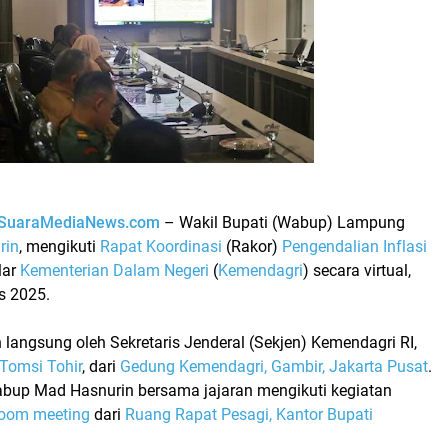
SuaraMediaNews.com
– Wakil Bupati (Wabup) Lampung
rin
, mengikuti
Rapat Koordinasi
(Rakor)
Pengendalian Inflasi
lar
Kementerian Dalam Negeri
(
Kemendagri
) secara virtual,
s 2025.
n langsung oleh Sekretaris Jenderal (Sekjen) Kemendagri RI,
 Tomsi Tohir
, dari
Gedung Kemendagri, Gambir, Jakarta Pusat
.
abup Mad Hasnurin bersama jajaran mengikuti kegiatan
oom meeting
dari
Ruang Rapat Pesagi, Kantor Bupati