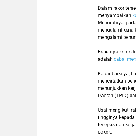
Dalam rakor terse
menyampaikan
k
Menurutnya, pada
mengalami kenai
mengalami penurun
Beberapa komodit
adalah
cabai mer
Kabar baiknya, L
mencatatkan penu
menunjukkan kerj
Daerah (TPID) da
Usai mengikuti r
tingginya kepada
terlepas dari ker
pokok.