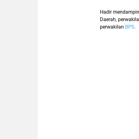
Hadir mendampingi
Daerah, perwakil
perwakilan
BPS
.