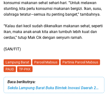
konsumsi makanan sehat sehari-hari.
“Untuk melawan
stunting, kita perlu konsumsi makanan bergizi. Ikan, susu,
olahraga teratur—semua itu penting banget,”
tambahnya.
“Kalau dari kecil sudah dikenalkan makanan sehat, seperti
ikan, maka anak-anak kita akan tumbuh lebih kuat dan
cerdas,”
tutup Mak Cik dengan senyum ramah.
(SAN/FIT)
Lampung Barat
Parosil Mabsus
Partinia Parosil Mabsus
PAUD
TP-PKK
Baca berikutnya:
Sekda Lampung Barat Buka Bimtek Inovasi Daerah 2025: Dorong Layanan Publik yang Lebih Inovatif dan Responsif