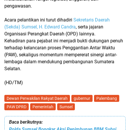
pengawasan.
Acara pelantikan ini turut dihadiri
Sekretaris Daerah
(Sekda) Sumsel, H. Edward Candra
, serta jajaran
Organisasi Perangkat Daerah (OPD) lainnya.
Kehadiran para pejabat ini menjadi bukti dukungan penuh
terhadap kelancaran proses
Penggantian Antar Waktu
(PAW)
, sekaligus momentum mempererat sinergi antar-
lembaga dalam mendukung pembangunan Sumatera
Selatan.
(HD/TM)
Dewan Perwakilan Rakyat Daerah
gubernur
Palembang
PAW DPRD
Pemerintah
Sumsel
Baca berikutnya:
Polda Sumsel Bongkar Aksi Penimbunan BBM Subsidi di Palembang