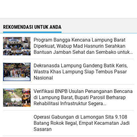
REKOMENDASI UNTUK ANDA
Program Bangga Kencana Lampung Barat
Diperkuat, Wabup Mad Hasnurin Serahkan
Bantuan Jamban Sehat dan Sembako untuk
Cegah Stunting
Dekranasda Lampung Gandeng Batik Keris,
Wastra Khas Lampung Siap Tembus Pasar
Nasional
Verifikasi BNPB Usulan Penanganan Bencana
di Lampung Barat, Bupati Parosil Berharap
Rehabilitasi Infrastruktur Segera
Direalisasikan
Operasi Gabungan di Lamongan Sita 9.108
Batang Rokok Ilegal, Empat Kecamatan Jadi
Sasaran