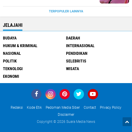
TERPOPULER LAINNYA
JELAJAHI
BUDAYA
DAERAH
HUKUM & KRIMINAL
INTERNASIONAL
NASIONAL
PENDIDIKAN
POLITIK
SELEBRITIS
TEKNOLOGI
WISATA
EKONOMI
Redaksi
Kode Etik
Pedoman Media Siber
Contact
Privacy Policy
Disclaimer
Copyright ©
2026 Suara Media News