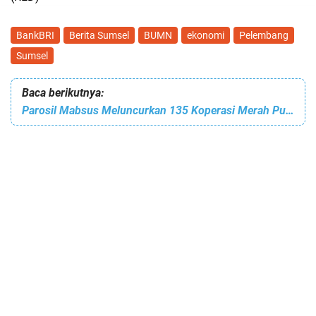
BankBRI
Berita Sumsel
BUMN
ekonomi
Pelembang
Sumsel
Baca berikutnya:
Parosil Mabsus Meluncurkan 135 Koperasi Merah Putih di Lampung Barat, Dorong Pertumbuhan Ekonomi Desa