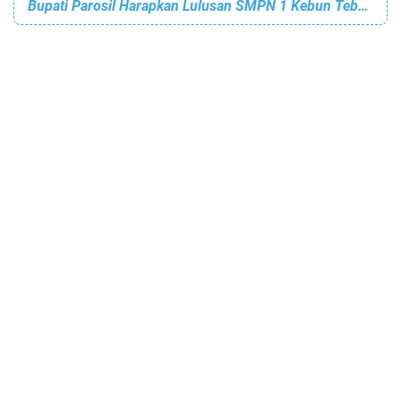
Bupati Parosil Harapkan Lulusan SMPN 1 Kebun Tebu Jadi Generasi Hebat yang Mampu Majukan Daerah