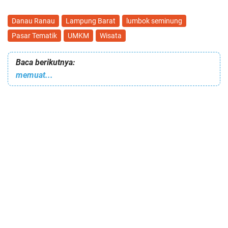
Danau Ranau
Lampung Barat
lumbok seminung
Pasar Tematik
UMKM
Wisata
Baca berikutnya:
memuat...