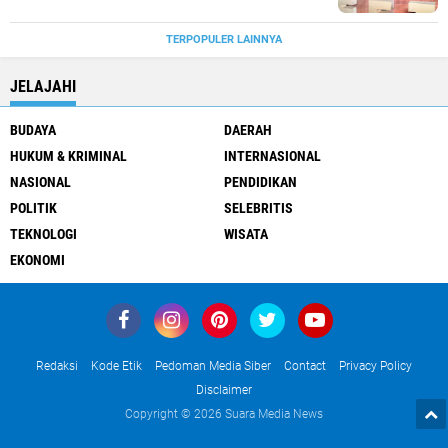
TERPOPULER LAINNYA
JELAJAHI
BUDAYA
DAERAH
HUKUM & KRIMINAL
INTERNASIONAL
NASIONAL
PENDIDIKAN
POLITIK
SELEBRITIS
TEKNOLOGI
WISATA
EKONOMI
Redaksi
Kode Etik
Pedoman Media Siber
Contact
Privacy Policy
Disclaimer
Copyright ©
2026 Suara Media News