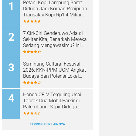
Petani Kopi Lampung Barat
Diduga Jadi Korban Penipuan
Transaksi Kopi Rp1,4 Miliar,
Kasus Dilaporkan ke Polda
Lampung
7 Ciri-Ciri Genderuwo Ada di
Sekitar Kita, Benarkah Mereka
Sedang Mengawasimu? Ini
Tanda-Tanda yang Sering
Diabaikan
Seminung Cultural Festival
2026, KKN-PPM UGM Angkat
Budaya dan Potensi Lokal
Lumbok Seminung
Honda CR-V Terguling Usai
Tabrak Dua Mobil Parkir di
Palembang, Sopir Diduga
Mabuk
TERPOPULER LAINNYA