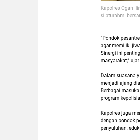
Kapolres Ogan Ili
silaturahmi bers
“Pondok pesantre
agar memiliki jiw
Sinergi ini pent
masyarakat,”
ujar
Dalam suasana ya
menjadi ajang
di
Berbagai masuka
program kepolisi
Kapolres juga me
dengan pondok pe
penyuluhan, eduk