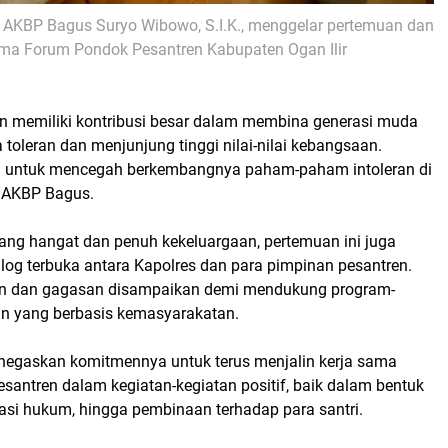
r AKBP Bagus Suryo Wibowo, S.I.K.
, menggelar
pertemuan dan
ama Forum Pondok Pesantren Kabupaten Ogan Ilir
n memiliki kontribusi besar dalam membina generasi muda
a toleran dan menjunjung tinggi nilai-nilai kebangsaan.
ing untuk mencegah berkembangnya paham-paham intoleran di
 AKBP Bagus.
ng hangat dan penuh kekeluargaan, pertemuan ini juga
alog terbuka
antara Kapolres dan para pimpinan pesantren.
n dan gagasan disampaikan demi mendukung program-
an yang berbasis kemasyarakatan.
negaskan komitmennya untuk terus menjalin kerja sama
santren dalam kegiatan-kegiatan positif, baik dalam bentuk
asi hukum, hingga pembinaan terhadap para santri.