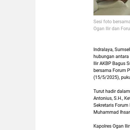
Sesi foto bersam
Ogan Ilir dan Fo
Indralaya, Sumsel
hubungan antara
Ilir AKBP Bagus S
bersama Forum Po
(15/5/2025), puku
Turut hadir dalam
Antonius, S.H.
,
Ke
Sekretaris Forum
Muhammad Ihsan,
Kapolres Ogan Il