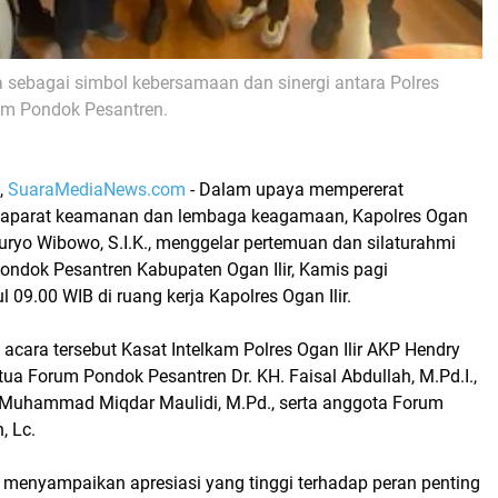
a sebagai simbol
kebersamaan dan sinergi antara Polres
rum Pondok Pesantren
.
,
SuaraMediaNews.com
-
Dalam upaya mempererat
 aparat keamanan dan lembaga keagamaan,
Kapolres Ogan
uryo Wibowo, S.I.K.
, menggelar
pertemuan dan silaturahmi
ndok Pesantren Kabupaten Ogan Ilir
, Kamis pagi
l 09.00 WIB di ruang kerja Kapolres Ogan Ilir.
 acara tersebut
Kasat Intelkam Polres Ogan Ilir AKP Hendry
tua Forum Pondok Pesantren Dr. KH. Faisal Abdullah, M.Pd.I.
,
 Muhammad Miqdar Maulidi, M.Pd.
, serta
anggota Forum
 Lc.
ir menyampaikan apresiasi yang tinggi terhadap
peran penting