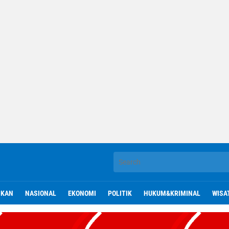
IKAN
NASIONAL
EKONOMI
POLITIK
HUKUM&KRIMINAL
WISA