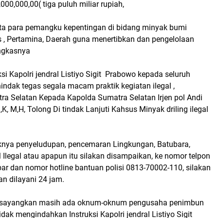
000,000,00( tiga puluh miliar rupiah,
ta para pemangku kepentingan di bidang minyak bumi
s , Pertamina, Daerah guna menertibkan dan pengelolaan
ungkasnya
si Kapolri jendral Listiyo Sigit Prabowo kepada seluruh
indak tegas segala macam praktik kegiatan ilegal ,
a Selatan Kepada Kapolda Sumatra Selatan Irjen pol Andi
,I,K, M,H, Tolong Di tindak Lanjuti Kahsus Minyak driling ilegal
knya penyeludupan, pencemaran Lingkungan, Batubara,
legal atau apapun itu silakan disampaikan, ke nomor telpon
ar dan nomor hotline bantuan polisi 0813-70002-110, silakan
n dilayani 24 jam.
sayangkan masih ada oknum-oknum pengusaha penimbun
idak mengindahkan Instruksi Kapolri jendral Listiyo Sigit