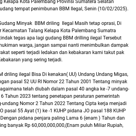
 Kelapa Kota Palembang Provinsi Sumatera Selatan
gudang tempat penimbunan BBM Ilegal, Senin (10/02/2025).
Gudang Minyak BBM driling Ilegal Masih tetap oprasi, Di
ar Kecamatan Talang Kelapa Kota Palembang Sumatra
tindak tegas apa lagi gudang BBM drilling ilegal Tersebut
mukiman warga, jangan sampai nanti menimbulkan dampak
akat seperti terjadi ledakan dan kebakaran kami takut pak
 Kebakaran yang sering terjadi.
 driling ilegal Bisa Di kenakan( UU) Undang Undang Migas,
dengan pasal 52 UU RI Nomor 22 Tahun 2001 Tentang minyak
agaimana telah diubah dalam pasal 40 angka ke -7 undang-
6 Tahun 2023 tentang penetapan peraturan pemerintah
-undang Nomor 2 Tahun 2022 Tentang Cipta kerja menjadi
 pasal 55 Ayat (1) ke -1 KUHP pidana JO pasal 188 KUHP
 Dengan pidana penjara paling Lama 6 (enam ) Tahun dan
ing banyak Rp 60,000,000,000,(Enam puluh Miliar Rupiah,