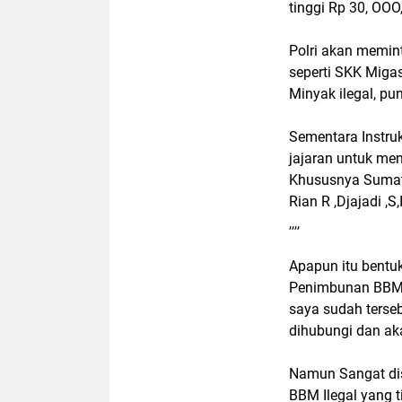
tinggi Rp 30, OOO,
Polri akan memin
seperti SKK Miga
Minyak ilegal, p
Sementara Instruk
jajaran untuk men
Khususnya Sumatr
Rian R ,Djajadi ,S
,,,,
Apapun itu bentu
Penimbunan BBM I
saya sudah terseb
dihubungi dan aka
Namun Sangat di
BBM Ilegal yang t