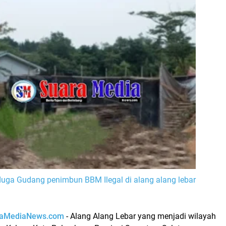
uga Gudang penimbun BBM Ilegal di alang alang lebar
raMediaNews.com
- Alang Alang Lebar yang menjadi wilayah