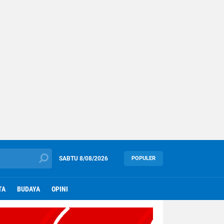
SABTU
8/08/2026
POPULER
TA
BUDAYA
OPINI