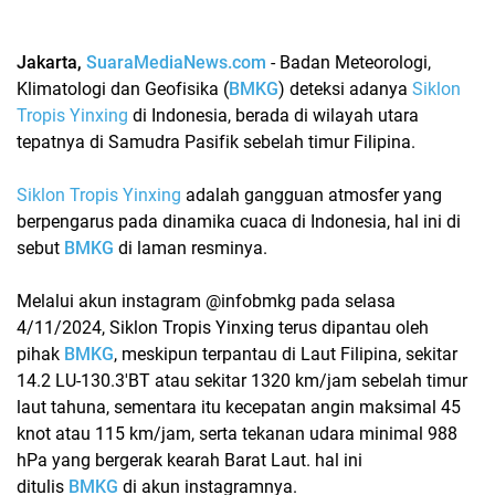
Jakarta,
SuaraMediaNews.com
- Badan Meteorologi,
Klimatologi dan Geofisika (
BMKG
) deteksi adanya
Siklon
Tropis Yinxing
di Indonesia, berada di wilayah utara
tepatnya di Samudra Pasifik sebelah timur Filipina.
Siklon Tropis Yinxing
adalah gangguan atmosfer yang
berpengarus pada dinamika cuaca di Indonesia, hal ini di
sebut
BMKG
di laman resminya.
Melalui akun instagram @infobmkg pada selasa
4/11/2024, Siklon Tropis Yinxing terus dipantau oleh
pihak
BMKG
, meskipun terpantau di Laut Filipina, sekitar
14.2 LU-130.3'BT atau sekitar 1320 km/jam sebelah timur
laut tahuna, sementara itu kecepatan angin maksimal 45
knot atau 115 km/jam, serta tekanan udara minimal 988
hPa yang bergerak kearah Barat Laut. hal ini
ditulis
BMKG
di akun instagramnya.