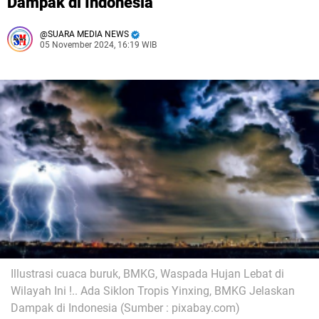
Dampak di Indonesia
SUARA MEDIA NEWS
05 November 2024, 16:19 WIB
Illustrasi cuaca buruk, BMKG, Waspada Hujan Lebat di
Wilayah Ini !.. Ada Siklon Tropis Yinxing, BMKG Jelaskan
Dampak di Indonesia (Sumber : pixabay.com)