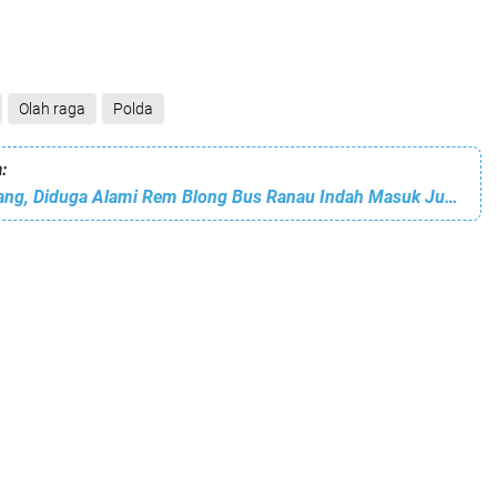
Olah raga
Polda
:
Bus Masuk Jurang, Diduga Alami Rem Blong Bus Ranau Indah Masuk Jurang