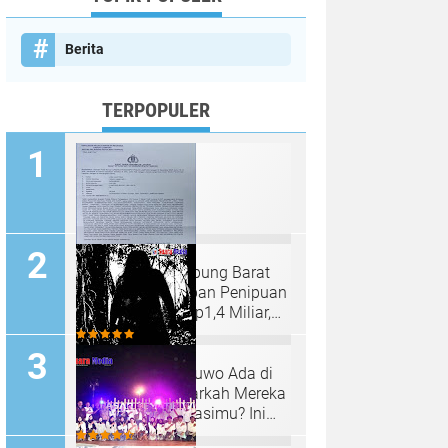
Berita
TERPOPULER
Petani Kopi Lampung Barat
Diduga Jadi Korban Penipuan
Transaksi Kopi Rp1,4 Miliar,
Kasus Dilaporkan ke Polda
Lampung
7 Ciri-Ciri Genderuwo Ada di
Sekitar Kita, Benarkah Mereka
Sedang Mengawasimu? Ini
Tanda-Tanda yang Sering