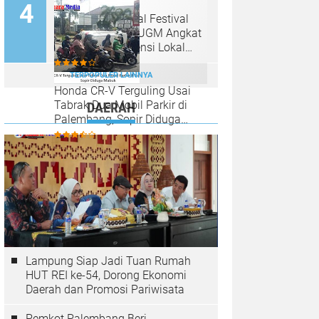
Diabaikan
Seminung Cultural Festival
2026, KKN-PPM UGM Angkat
Budaya dan Potensi Lokal
Lumbok Seminung
TERPOPULER LAINNYA
Honda CR-V Terguling Usai
Tabrak Dua Mobil Parkir di
DAERAH
Palembang, Sopir Diduga
Mabuk
Lampung Siap Jadi Tuan Rumah
HUT REI ke-54, Dorong Ekonomi
Daerah dan Promosi Pariwisata
Pemkot Palembang Beri