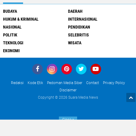
BUDAYA
DAERAH
HUKUM & KRIMINAL
INTERNASIONAL
NASIONAL
PENDIDIKAN
POLITIK
SELEBRITIS
TEKNOLOGI
WISATA
EKONOMI
Redaksi
Kode Etik
Pedoman Media Siber
Contact
Privacy Policy
Disclaimer
Copyright ©
2026 Suara Media News
Close
x