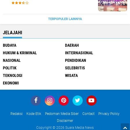
TERPOPULER LAINNYA
JELAJAHI
BUDAYA
DAERAH
HUKUM & KRIMINAL
INTERNASIONAL
NASIONAL
PENDIDIKAN
POLITIK
SELEBRITIS
TEKNOLOGI
WISATA
EKONOMI
Redaksi
Kode Etik
Pedoman Media Siber
Contact
Privacy Policy
Disclaimer
Copyright ©
2026 Suara Media News