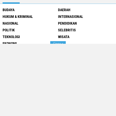
BUDAYA
DAERAH
HUKUM & KRIMINAL
INTERNASIONAL
NASIONAL
PENDIDIKAN
POLITIK
SELEBRITIS
TEKNOLOGI
WISATA
EKONOMI
Close
x
Redaksi
Kode Etik
Pedoman Media Siber
Contact
Privacy Policy
Disclaimer
Copyright ©
2026 Suara Media News