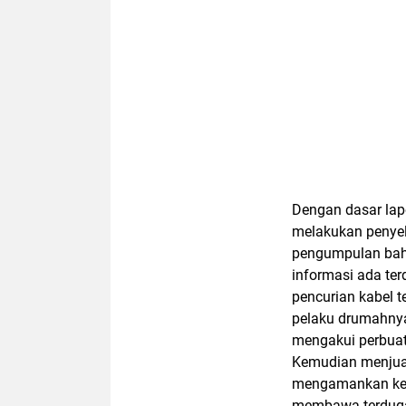
Dengan dasar lapo
melakukan penyel
pengumpulan baha
informasi ada ter
pencurian kabel 
pelaku drumahnya
mengakui perbua
Kemudian menjual
mengamankan ke 3
membawa terduga 