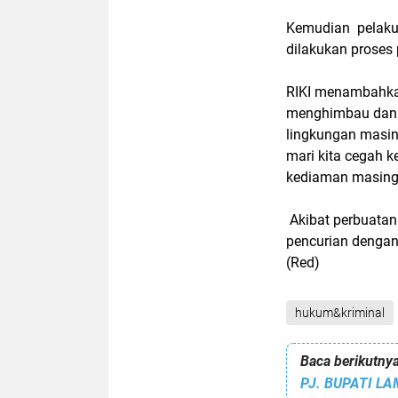
Kemudian pelaku 
dilakukan proses 
RIKI menambahka
menghimbau dan 
lingkungan masin
mari kita cegah 
kediaman masing2
Akibat perbuatan
pencurian denga
(Red)
hukum&kriminal
Baca berikutnya