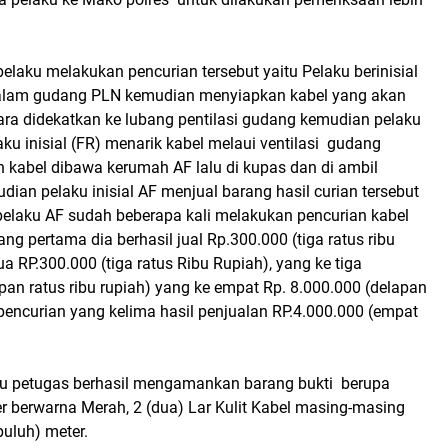
laku melakukan pencurian tersebut yaitu Pelaku berinisial
alam gudang PLN kemudian menyiapkan kabel yang akan
ara didekatkan ke lubang pentilasi gudang kemudian pelaku
ku inisial (FR) menarik kabel melaui ventilasi gudang
 kabel dibawa kerumah AF lalu di kupas dan di ambil
an pelaku inisial AF menjual barang hasil curian tersebut
 pelaku AF sudah beberapa kali melakukan pencurian kabel
yang pertama dia berhasil jual Rp.300.000 (tiga ratus ribu
ua RP.300.000 (tiga ratus Ribu Rupiah), yang ke tiga
pan ratus ribu rupiah) yang ke empat Rp. 8.000.000 (delapan
pencurian yang kelima hasil penjualan RP.4.000.000 (empat
ku petugas berhasil mengamankan barang bukti berupa
r berwarna Merah, 2 (dua) Lar Kulit Kabel masing-masing
puluh) meter.