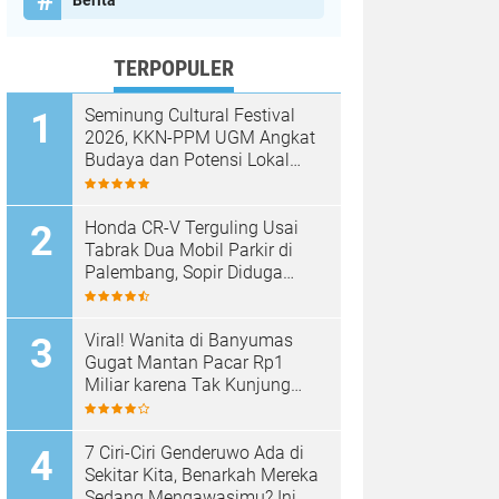
Berita
TERPOPULER
Seminung Cultural Festival
2026, KKN-PPM UGM Angkat
Budaya dan Potensi Lokal
Lumbok Seminung
Honda CR-V Terguling Usai
Tabrak Dua Mobil Parkir di
Palembang, Sopir Diduga
Mabuk
Viral! Wanita di Banyumas
Gugat Mantan Pacar Rp1
Miliar karena Tak Kunjung
Dinikahi Setelah 9 Tahun
Berpacaran
7 Ciri-Ciri Genderuwo Ada di
Sekitar Kita, Benarkah Mereka
Sedang Mengawasimu? Ini