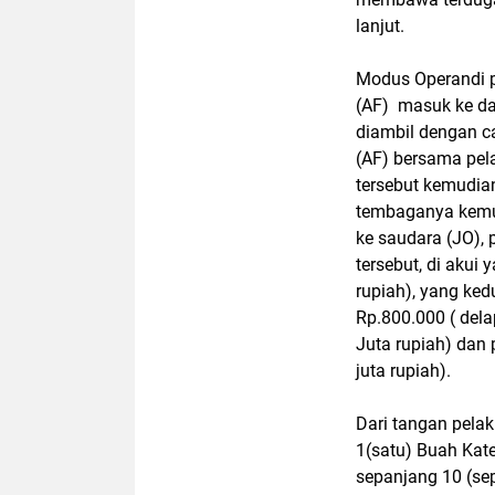
lanjut.
Modus Operandi pe
(AF) masuk ke d
diambil dengan c
(AF) bersama pela
tersebut kemudian
tembaganya kemudi
ke saudara (JO),
tersebut, di akui 
rupiah), yang ked
Rp.800.000 ( dela
Juta rupiah) dan 
juta rupiah).
Dari tangan pela
1(satu) Buah Kate
sepanjang 10 (se