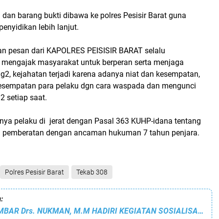
dan barang bukti dibawa ke polres Pesisir Barat guna
penyidikan lebih lanjut.
n pesan dari KAPOLRES PEISISIR BARAT selalu
mengajak masyarakat untuk berperan serta menjaga
g2, kejahatan terjadi karena adanya niat dan kesempatan,
kesempatan para pelaku dgn cara waspada dan mengunci
 setiap saat.
nya pelaku di jerat dengan Pasal 363 KUHP-idana tentang
n pemberatan dengan ancaman hukuman 7 tahun penjara.
Polres Pesisir Barat
Tekab 308
:
PJ. BUPATI LAMBAR Drs. NUKMAN, M.M HADIRI KEGIATAN SOSIALISASI TENTANG DAERAH PEMILIHAN DAN ALOKASI KURSI ANGGOTA DEWAN