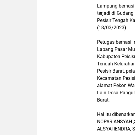
Lampung berhasi
terjadi di Guda
Pesisir Tengah Ka
(18/03/2023)
Petugas berhasil
Lapang Pasar Mul
Kabupaten Peisisr
Tengah Kelurahan
Pesisir Barat, pe
Kecamatan Pesisir
alamat Pekon Wal
Lain Desa Pangu
Barat.
Hal itu dibenark
NOPARIANSYAH ,SH
ALSYAHENDRA, S.I