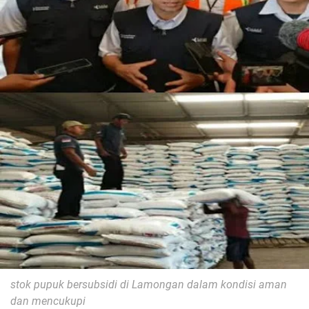
stok pupuk bersubsidi di Lamongan
dalam kondisi aman
dan mencukupi