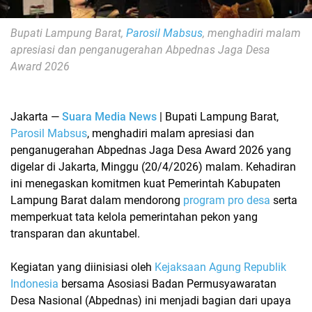
Bupati Lampung Barat,
Parosil Mabsus
, menghadiri malam
apresiasi dan penganugerahan
Abpednas Jaga Desa
Award 2026
Jakarta
—
Suara Media News
| Bupati Lampung Barat,
Parosil Mabsus
, menghadiri malam apresiasi dan
penganugerahan
Abpednas Jaga Desa Award 2026
yang
digelar di Jakarta, Minggu (20/4/2026) malam. Kehadiran
ini menegaskan komitmen kuat Pemerintah Kabupaten
Lampung Barat dalam mendorong
program pro desa
serta
memperkuat tata kelola pemerintahan pekon yang
transparan dan akuntabel.
Kegiatan yang diinisiasi oleh
Kejaksaan Agung Republik
Indonesia
bersama Asosiasi Badan Permusyawaratan
Desa Nasional (Abpednas) ini menjadi bagian dari upaya