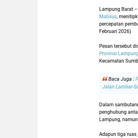
Lampung Barat
Mabsus
, menitip
percepatan pem
Februari 2026)
Pesan tersebut 
Provinsi Lampun
Kecamatan Sumber
Baca Juga :
P
Jalan Lambar-Su
Dalam sambutanny
penghubung anta
Lampung
, namun
Adapun tiga ruas j