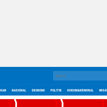
IKAN
NASIONAL
EKONOMI
POLITIK
HUKUM&KRIMINAL
WISA