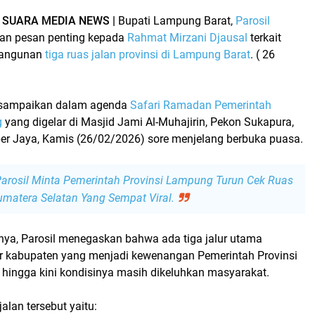
–
SUARA MEDIA NEWS |
Bupati Lampung Barat,
Parosil
kan pesan penting kepada
Rahmat Mirzani Djausal
terkait
bangunan
tiga ruas jalan provinsi di Lampung Barat
. (
26
disampaikan dalam agenda
Safari Ramadan Pemerintah
g
yang digelar di
Masjid Jami Al-Muhajirin
, Pekon Sukapura,
 Jaya, Kamis (26/02/2026) sore menjelang berbuka puasa.
arosil Minta Pemerintah Provinsi Lampung Turun Cek Ruas
matera Selatan Yang Sempat Viral.
a, Parosil menegaskan bahwa ada tiga jalur utama
r kabupaten yang menjadi kewenangan
Pemerintah Provinsi
 hingga kini kondisinya masih dikeluhkan masyarakat.
alan tersebut yaitu: