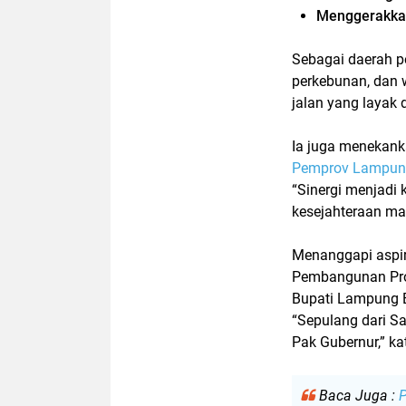
Menggerakka
Sebagai daerah p
perkebunan, dan
jalan yang layak
Ia juga menekan
Pemprov Lampun
“Sinergi menjad
kesejahteraan mas
Menanggapi aspir
Pembangunan Pr
Bupati Lampung B
“Sepulang dari S
Pak Gubernur,” ka
Baca Juga :
P