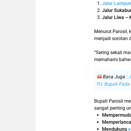
Jalur Lampun
Jalur Sukabu
Jalur Liwa –
Menurut Parosil, k
menjadi sorotan d
“Sering sekali m
memahami bahwa 
Baca Juga :
J
PJ. Bupati Pada
Bupati Parosil m
sangat penting un
Mempermudah
Memperlancar 
Mendukung
s