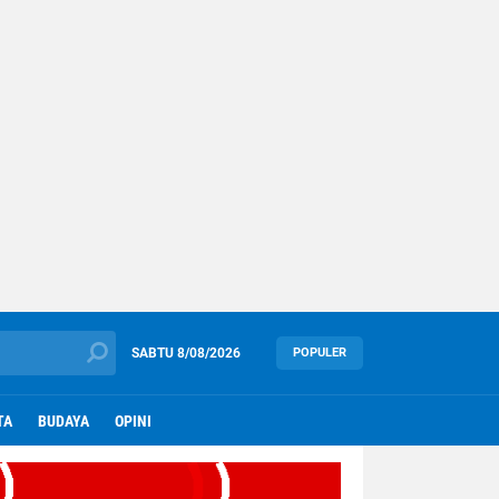
SABTU
8/08/2026
POPULER
TA
BUDAYA
OPINI