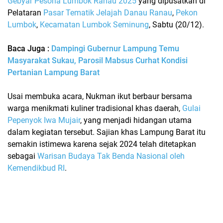
Gebyar Pesona Lumbok Ranau 2025
yang dipusatkan di
Pelataran
Pasar Tematik Jelajah Danau Ranau
,
Pekon
Lumbok
,
Kecamatan Lumbok Seminung
, Sabtu (20/12).
Baca Juga :
Dampingi Gubernur Lampung Temu
Masyarakat Sukau, Parosil Mabsus Curhat Kondisi
Pertanian Lampung Barat
Usai membuka acara, Nukman ikut berbaur bersama
warga menikmati kuliner tradisional khas daerah,
Gulai
Pepenyok Iwa Mujair
, yang menjadi hidangan utama
dalam kegiatan tersebut. Sajian khas Lampung Barat itu
semakin istimewa karena sejak 2024 telah ditetapkan
sebagai
Warisan Budaya Tak Benda Nasional oleh
Kemendikbud RI
.