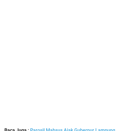
Baca Juga :
Parosil Mabsus Ajak Gubernur Lampung