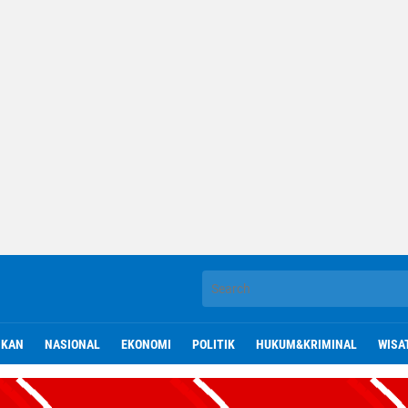
IKAN
NASIONAL
EKONOMI
POLITIK
HUKUM&KRIMINAL
WISA