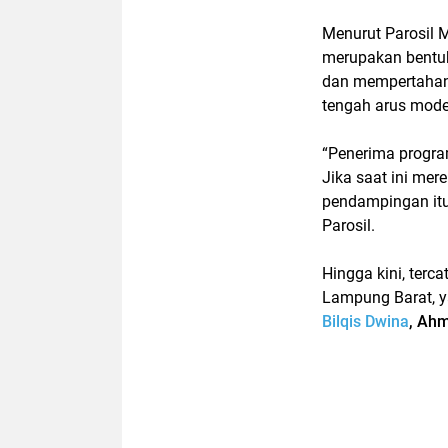
Menurut Parosil 
merupakan bentuk
dan mempertahank
tengah arus mode
“Penerima progra
Jika saat ini me
pendampingan itu
Parosil.
Hingga kini, terc
Lampung Barat, y
Bilqis Dwina
, Ah