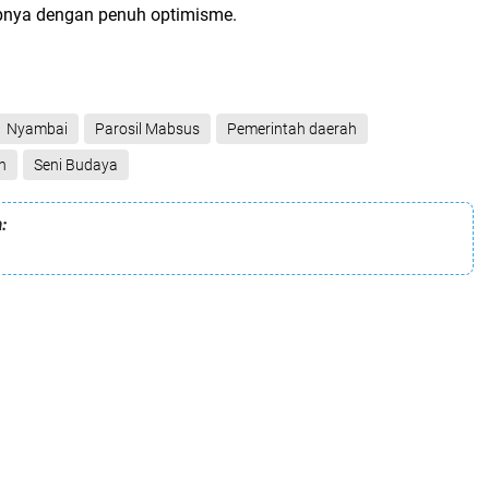
tupnya dengan penuh optimisme.
Nyambai
Parosil Mabsus
Pemerintah daerah
h
Seni Budaya
: