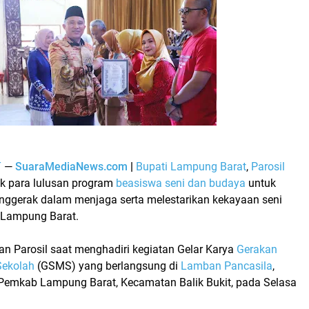
T
—
SuaraMediaNews.com
|
Bupati Lampung Barat
,
Parosil
k para lulusan program
beasiswa seni dan budaya
untuk
nggerak dalam menjaga serta melestarikan kekayaan seni
 Lampung Barat.
an Parosil saat menghadiri kegiatan
Gelar Karya
Gerakan
ekolah
(GSMS)
yang berlangsung di
Lamban Pancasila
,
 Pemkab Lampung Barat, Kecamatan Balik Bukit, pada Selasa