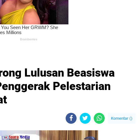
rong Lulusan Beasiswa
Penggerak Pelestarian
at
Komentar (
)