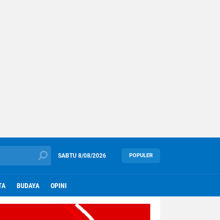
SABTU
8/08/2026
POPULER
TA
BUDAYA
OPINI