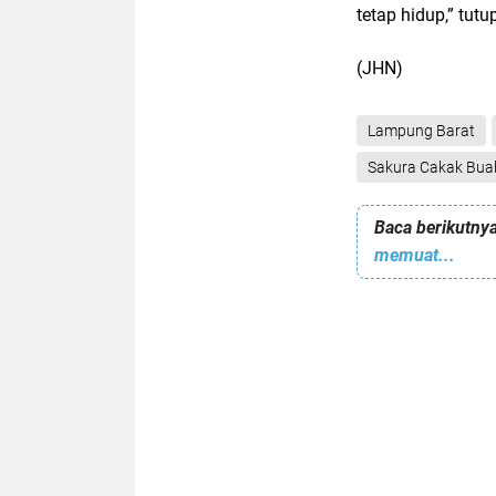
tetap hidup,” tu
(JHN)
Lampung Barat
Sakura Cakak Bua
Baca berikutnya
memuat...