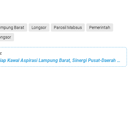
ampung Barat
Longsor
Parosil Mabsus
Pemerintah
ongsor
:
Mukhlis Basri Siap Kawal Aspirasi Lampung Barat, Sinergi Pusat-Daerah Jadi Kunci