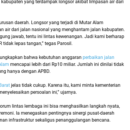
 kabupaten yang terdampak longsor akibat limpasan air dari
urusan daerah. Longsor yang terjadi di Mutar Alam
an air dari jalan nasional yang menghantam jalan kabupaten.
gung jawab, tentu ini lintas kewenangan. Jadi kami berharap
 tidak lepas tangan
,” tegas Parosil.
gungkapkan bahwa kebutuhan anggaran
perbaikan jalan
 Alam
mencapai lebih dari Rp10 miliar. Jumlah ini dinilai tidak
ung hanya dengan APBD.
arat
jelas tidak cukup. Karena itu, kami minta kementerian
nyelesaikan persoalan ini,” ujarnya.
forum lintas lembaga ini bisa menghasilkan langkah nyata,
remoni. Ia menegaskan pentingnya sinergi pusat-daerah
n infrastruktur sekaligus penanggulangan bencana.