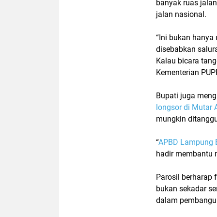
banyak ruas jalan
jalan nasional.
“Ini bukan hanya 
disebabkan salur
Kalau bicara tang
Kementerian PUPR
Bupati juga men
longsor di Mutar
mungkin ditangg
“
APBD Lampung B
hadir membantu me
Parosil berharap 
bukan sekadar se
dalam pembanguna