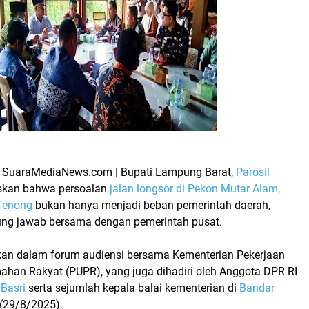
 SuaraMediaNews.com |
Bupati Lampung Barat,
Parosil
skan bahwa persoalan
jalan longsor di Pekon Mutar Alam,
Tenong
bukan hanya menjadi beban pemerintah daerah,
ng jawab bersama dengan pemerintah pusat.
ikan dalam forum audiensi bersama
Kementerian Pekerjaan
ahan Rakyat (PUPR)
, yang juga dihadiri oleh Anggota DPR RI
 Basri
serta sejumlah kepala balai kementerian di
Bandar
 (29/8/2025).