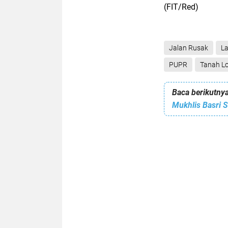
(FIT/Red)
Jalan Rusak
L
PUPR
Tanah L
Baca berikutnya