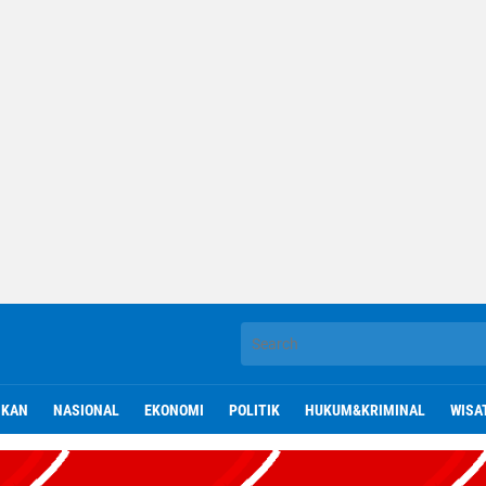
IKAN
NASIONAL
EKONOMI
POLITIK
HUKUM&KRIMINAL
WISA