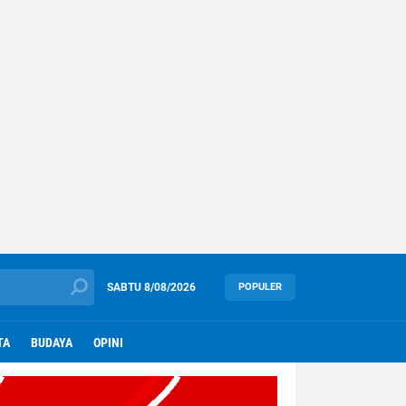
SABTU
8/08/2026
POPULER
TA
BUDAYA
OPINI