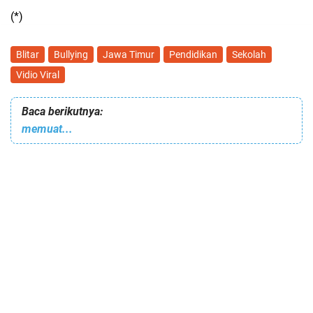
(*)
Blitar
Bullying
Jawa Timur
Pendidikan
Sekolah
Vidio Viral
Baca berikutnya:
memuat...